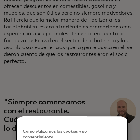
ofrecen descuentos en comestibles, gasolina y
muebles, que son útiles pero no siempre motivadores.
Rafii creía que la mejor manera de fidelizar a los
tarjetahabientes era ofreciéndoles promociones con
experiencias excepcionales. Teniendo en cuenta la
fortaleza de Krowd en el sector de la hotelería y las
asombrosas experiencias que la gente busca en él, se
dieron cuenta de que los restaurantes eran el socio
perfecto.
"Siempre comenzamos
con el restaurante.
Cuando tienen éxito, todo
lo demás sigue".
Cómo utilizamos las cookies y su
consentimiento