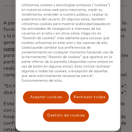
Utilizamos cookies y tecnologías similares (“cookies”)
en nuestros sitios web para mejorarlos, medir su
rendimiento, entender a nuestro público y realzar la
experiencia del usuario. En algunos sitios, también
A partir de ahí, Krowd se diferenció transformando la
utilizamos cookies para mostrar publicidad basada en
las actividades de navegación e intereses de los
forma en que los restaurantes abordaban las ofertas
usuarios en el sitio y en otros sitios. Haga clic en
y la interacción con el cliente. En lugar de descuentos
“Gestión de cookies” más adelante para conocer qué
generales, Krowd se asocia con bancos, aerolíneas,
cookies utilizamos en este sitio y las razones de ello.
Usted puede cambiar sus preferencias de
compañías de telecomunicaciones
y otras entidades
consentimiento en cualquier momento haciendo uso de
para ofrecer recompensas en efectivo en restaurantes
la herramienta “Gestión de cookies” que aparece en la
participantes, y su plataforma emplea análisis para
parte inferior de la pantalla (disponible como enlace en
vez de botón en algunos sitios). Esto incluye rechazar
realizar un seguimiento del rendimiento de las
algunas o todas las cookies, a excepción de aquellas
campañas y demostrar un retorno de la inversión real.
que sean estrictamente necesarias para el
funcionamiento del sitio.
"En Krowd, siempre comenzamos con el restaurante",
dice Rafii. "Cuando tienen éxito, todo lo demás sigue".
Aceptar cookies
Rechazar todas
Esta mentalidad de restaurante primero, combinada
con un equipo formado por veteranos de la
Gestión de cookies
hospitalidad, ayudó a Krowd a generar una profunda
confianza en la industria. Hoy cuenta con una tasa de
retención de socios del 90%.