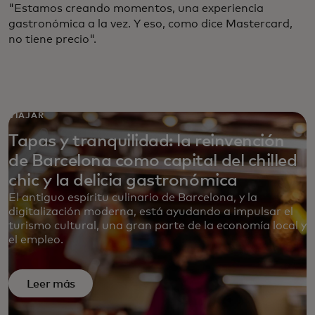
"Estamos creando momentos, una experiencia
gastronómica a la vez. Y eso, como dice Mastercard,
no tiene precio".
VIAJAR
Tapas y tranquilidad: la reinvención
de Barcelona como capital del chilled
chic y la delicia gastronómica
El antiguo espíritu culinario de Barcelona, y la
digitalización moderna, está ayudando a impulsar el
turismo cultural, una gran parte de la economía local y
el empleo.
Leer más