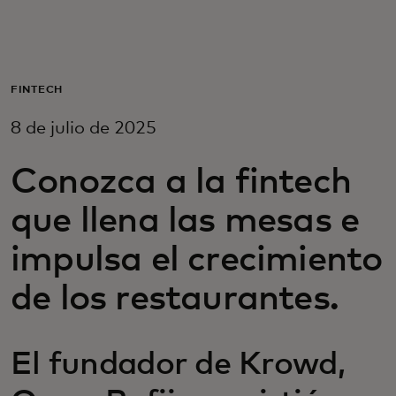
Para ti
Para empresas
FINTECH
8 de julio de 2025
Para el mundo
Conozca a la fintech
Para innovadores
que llena las mesas e
impulsa el crecimiento
Noticias y tendencias
de los restaurantes.
El fundador de Krowd,