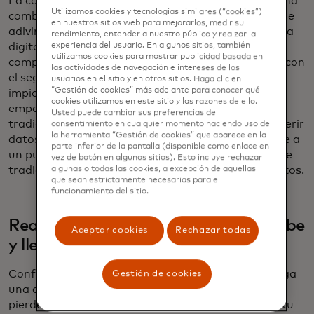
La configuración de la autenticación multifactor, una
Utilizamos cookies y tecnologías similares (“cookies”)
combinación de un código de acceso único y difícil de
en nuestros sitios web para mejorarlos, medir su
adivinar y datos biométricos como su rostro o huella
rendimiento, entender a nuestro público y realzar la
digital, significa que si su código de acceso se ve
experiencia del usuario. En algunos sitios, también
utilizamos cookies para mostrar publicidad basada en
comprometido, los estafadores no podrán cumplir con
las actividades de navegación e intereses de los
el segundo requisito de autenticación, lo que les
usuarios en el sitio y en otros sitios. Haga clic en
“Gestión de cookies” más adelante para conocer qué
impide obtener acceso a sus cuentas. Además,
cookies utilizamos en este sitio y las razones de ello.
empaque un cable de carga con un enchufe
Usted puede cambiar sus preferencias de
tradicional. Los cables USB y USB-C pueden transferir
consentimiento en cualquier momento haciendo uso de
la herramienta “Gestión de cookies” que aparece en la
datos, lo que podría ocurrir cuando conecta el cable a
parte inferior de la pantalla (disponible como enlace en
un puerto USB/USB-C público. El uso de un enchufe
vez de botón en algunos sitios). Esto incluye rechazar
tradicional elimina el riesgo de transferencia de datos.
algunas o todas las cookies, a excepción de aquellas
que sean estrictamente necesarias para el
funcionamiento del sitio.
Realice copias de seguridad en la nube
Aceptar cookies
Rechazar todas
y lleve copias impresas
Configura tu teléfono o dispositivo para que se haga
Gestión de cookies
una copia de seguridad de los datos en la nube: Si
pierdes tu dispositivo, podrás seguir accediendo a tu