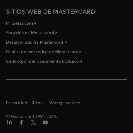
SITIOS WEB DE MASTERCARD
se abre en una pestaña nueva
Priceless.com
se abre en una pestaña nueva
Servicios de Mastercard
se abre en una pestaña nueva
Desarrolladores Mastercard
se abre en una pestaña nu
Centro de marketing de Mastercard
se abre en una pestaña nu
Centro para el Crecimiento Inclusivo
Privacidad
Terms
Manage cookies
© Mastercard 1994-2026.
LinkedIn
Facebook
Twitter/X
YouTube