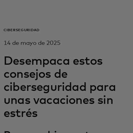
Para ti
Para empresas
CIBERSEGURIDAD
14 de mayo de 2025
Para el mundo
Desempaca estos
Para innovadores
consejos de
ciberseguridad para
Noticias y tendencias
unas vacaciones sin
estrés