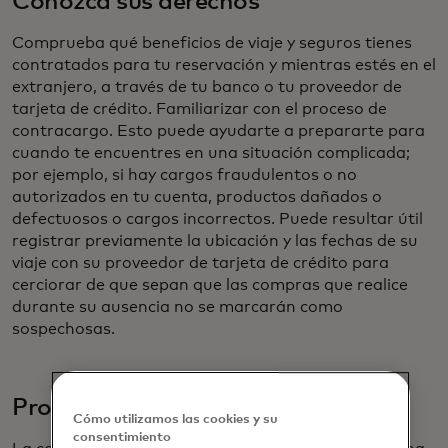
Conozca sus derechos
Comprueba qué beneficios de viaje y seguros tienes
contratados para tu reservación y mientras estés en el
extranjero, a través de tu banco o tu proveedor de
tarjeta de crédito. Familiarizar con el proceso de
contracargo. Esto puede ayudarte a prepararte para
cuando te encuentres en una situación complicada;
por ejemplo, si hay cargos fraudulentos o no
autorizados en tu cuenta, productos dañados o
defectuosos o cargos incorrectos. Puede resultar útil
registrar previamente la ubicación y las fechas de su
viaje con su proveedor de tarjeta de crédito para
cerciorar de que sepan que las compras que realice
durante su ausencia no se marcarán como
sospechosas.
Proteja su tecnología
Cómo utilizamos las cookies y su
consentimiento