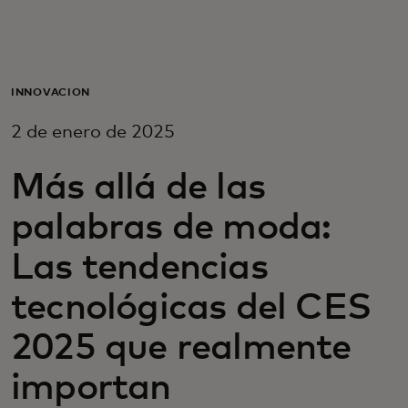
Para ti
Para empresas
INNOVACIÓN
2 de enero de 2025
Para el mundo
Más allá de las
Para innovadores
palabras de moda:
Las tendencias
Noticias y tendencias
tecnológicas del CES
2025 que realmente
importan