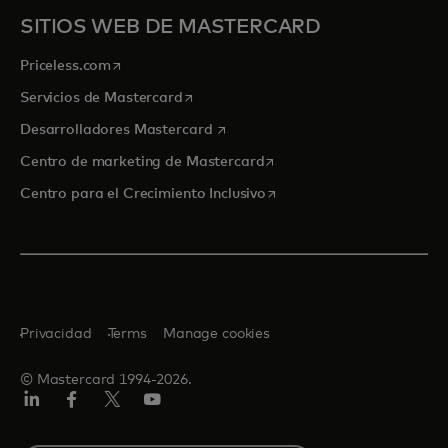
SITIOS WEB DE MASTERCARD
se abre en una pestaña nueva
Priceless.com
se abre en una pestaña nueva
Servicios de Mastercard
se abre en una pestaña nueva
Desarrolladores Mastercard
se abre en una pestaña nu
Centro de marketing de Mastercard
se abre en una pestaña nu
Centro para el Crecimiento Inclusivo
Privacidad
Terms
Manage cookies
© Mastercard 1994-2026.
LinkedIn
Facebook
Twitter/X
YouTube