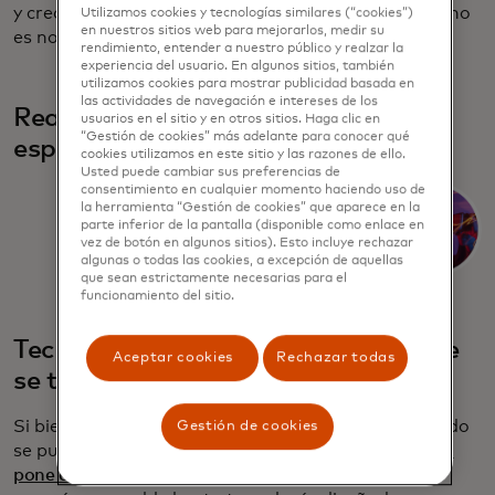
y crear experiencias en línea más seguras. La IA ya no
Utilizamos cookies y tecnologías similares (“cookies”)
en nuestros sitios web para mejorarlos, medir su
es noticia, sino cómo las compañías la aprovechan.
rendimiento, entender a nuestro público y realzar la
experiencia del usuario. En algunos sitios, también
utilizamos cookies para mostrar publicidad basada en
las actividades de navegación e intereses de los
Realidad extendida y computación
usuarios en el sitio y en otros sitios. Haga clic en
“Gestión de cookies” más adelante para conocer qué
espacial: no es solo para jugadores
cookies utilizamos en este sitio y las razones de ello.
Usted puede cambiar sus preferencias de
consentimiento en cualquier momento haciendo uso de
la herramienta “Gestión de cookies” que aparece en la
parte inferior de la pantalla (disponible como enlace en
vez de botón en algunos sitios). Esto incluye rechazar
algunas o todas las cookies, a excepción de aquellas
que sean estrictamente necesarias para el
funcionamiento del sitio.
Tecnología de sostenibilidad: porque
Aceptar cookies
Rechazar todas
se trata de nosotros
Si bien la huella ambiental de la tecnología a menudo
Gestión de cookies
se puede barrer debajo de la alfombra,
CES 2025 la
pone al frente y al centro
. Desde innovaciones en