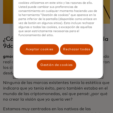
cookies utilizamos en este sitio y las razones de ello.
Usted puede cambiar sus preferencias de
consentimiento en cualquier momento haciendo uso de
la herramienta “Gestión de cookies” que aparece en la
parte inferior de la pantalla (disponible como enlace en
vez de botón en algunos sitios). Esto incluye rechazar
algunas o todas las cookies, a excepción de aquellas
que sean estrictamente necesarias para el
funcionamiento del sitio.
¿Cómo evolucionó su marca de moda
9dcc?
Aceptar cookies
Rechazar todas
gmoney:
Quería construir algo que vinculara el mundo
real con la perspectiva digital. Siempre me interesaron
Gestión de cookies
los ciclos de la moda y entendí un poco la industria
desde el lado de la inversión.
Ninguna de las marcas existentes tenía la estética que
indicara que yo tenía éxito, pero también estaba en el
mundo de las criptomonedas, así que pensé: ¿por qué
no crear la visión que yo quería ver?
Estamos muy centrados en los nativos de las