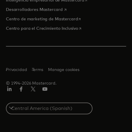
Inteligencia empresarial de Mastercard
se abre en una pestaña nueva
Desarrolladores Mastercard
se abre en una pestaña nu
Centro de marketing de Mastercard
se abre en una pestaña nu
Centro para el Crecimiento Inclusivo
Privacidad
Terms
Manage cookies
© 1994-2026 Mastercard.
LinkedIn
Facebook
Twitter/X
YouTube
Select
a
country