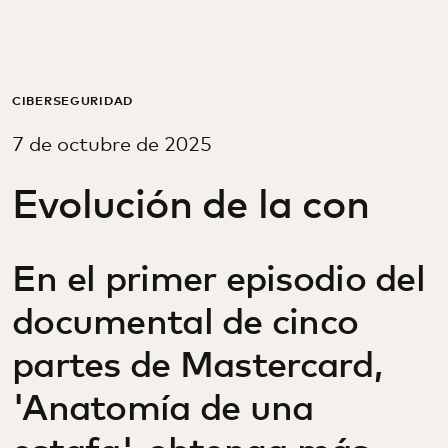
Para ti
Para empresas
CIBERSEGURIDAD
7 de octubre de 2025
Para el mundo
Evolución de la con
Para innovadores
En el primer episodio del
Noticias y tendencias
documental de cinco
partes de Mastercard,
'Anatomía de una