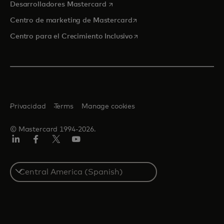
se abre en una pestaña nueva
Desarrolladores Mastercard
se abre en una pestaña nu
Centro de marketing de Mastercard
se abre en una pestaña nu
Centro para el Crecimiento Inclusivo
Privacidad
Terms
Manage cookies
© Mastercard 1994-2026.
LinkedIn
Facebook
Twitter/X
YouTube
Select
a
country