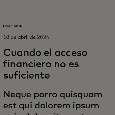
Para ti
Para empresas
INCLUSIÓN
18 de abril de 2024
Para el mundo
Cuando el acceso
Para innovadores
financiero no es
suficiente
Noticias y tendencias
Neque porro quisquam
est qui dolorem ipsum