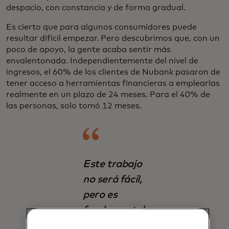
despacio, con constancia y de forma gradual.
Es cierto que para algunos consumidores puede
resultar difícil empezar. Pero descubrimos que, con un
poco de apoyo, la gente acaba sentir más
envalentonada. Independientemente del nivel de
ingresos, el 60% de los clientes de Nubank pasaron de
tener acceso a herramientas financieras a emplearlas
realmente en un plazo de 24 meses. Para el 40% de
las personas, solo tomó 12 meses.
Este trabajo
no será fácil,
pero es
fundamental.
Unos 1.400