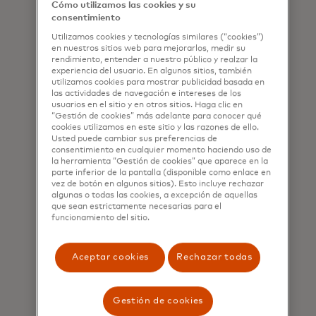
Cómo utilizamos las cookies y su
millones de
consentimiento
adultos en
Utilizamos cookies y tecnologías similares (“cookies”)
en nuestros sitios web para mejorarlos, medir su
todo el mundo
rendimiento, entender a nuestro público y realzar la
experiencia del usuario. En algunos sitios, también
aún carecen de
utilizamos cookies para mostrar publicidad basada en
las actividades de navegación e intereses de los
acceso a
usuarios en el sitio y en otros sitios. Haga clic en
“Gestión de cookies” más adelante para conocer qué
productos
cookies utilizamos en este sitio y las razones de ello.
Usted puede cambiar sus preferencias de
bancarios.
consentimiento en cualquier momento haciendo uso de
Trabajando
la herramienta “Gestión de cookies” que aparece en la
parte inferior de la pantalla (disponible como enlace en
juntos,
vez de botón en algunos sitios). Esto incluye rechazar
algunas o todas las cookies, a excepción de aquellas
podemos
que sean estrictamente necesarias para el
funcionamiento del sitio.
cambiar esto,
cerciorándonos
Aceptar cookies
Rechazar todas
de que el
acceso
Gestión de cookies
realmente