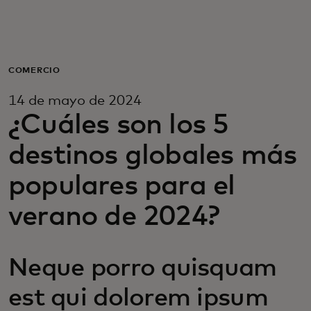
Para ti
Para empresas
COMERCIO
14 de mayo de 2024
Para el mundo
¿Cuáles son los 5
destinos globales más
Para innovadores
populares para el
Noticias y tendencias
verano de 2024?
Neque porro quisquam
est qui dolorem ipsum