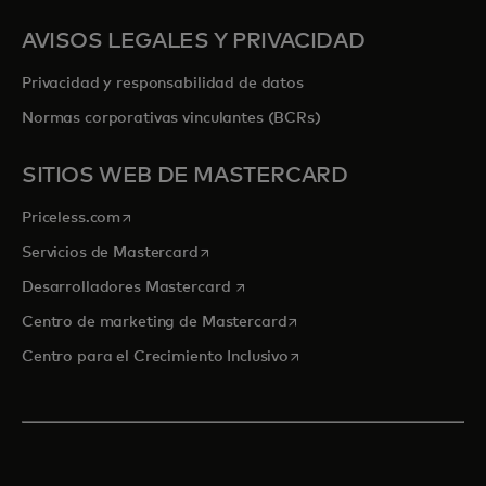
AVISOS LEGALES Y PRIVACIDAD
Privacidad y responsabilidad de datos
Normas corporativas vinculantes (BCRs)
SITIOS WEB DE MASTERCARD
se abre en una pestaña nueva
Priceless.com
se abre en una pestaña nueva
Servicios de Mastercard
se abre en una pestaña nueva
Desarrolladores Mastercard
se abre en una pestaña nu
Centro de marketing de Mastercard
se abre en una pestaña nu
Centro para el Crecimiento Inclusivo