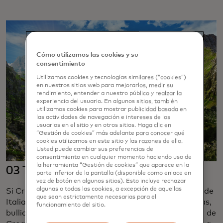
Cómo utilizamos las cookies y su
consentimiento
Utilizamos cookies y tecnologías similares (“cookies”)
en nuestros sitios web para mejorarlos, medir su
rendimiento, entender a nuestro público y realzar la
experiencia del usuario. En algunos sitios, también
utilizamos cookies para mostrar publicidad basada en
las actividades de navegación e intereses de los
usuarios en el sitio y en otros sitios. Haga clic en
“Gestión de cookies” más adelante para conocer qué
cookies utilizamos en este sitio y las razones de ello.
Usted puede cambiar sus preferencias de
consentimiento en cualquier momento haciendo uso de
la herramienta “Gestión de cookies” que aparece en la
03 Tirana, Albania
parte inferior de la pantalla (disponible como enlace en
vez de botón en algunos sitios). Esto incluye rechazar
algunas o todas las cookies, a excepción de aquellas
Si Croacia fue durante años el destino "duplicado" de
que sean estrictamente necesarias para el
Italia -el mismo sol mediterráneo, ruinas pintorescas,
funcionamiento del sitio.
bulliciosa vida nocturna-, Albania es el embaucador de