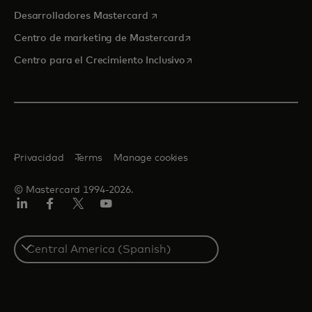
se abre en una pestaña nueva
Desarrolladores Mastercard
se abre en una pestaña nu
Centro de marketing de Mastercard
se abre en una pestaña nu
Centro para el Crecimiento Inclusivo
Privacidad
Terms
Manage cookies
© Mastercard 1994-2026.
LinkedIn
Facebook
Twitter/X
YouTube
Select
a
country