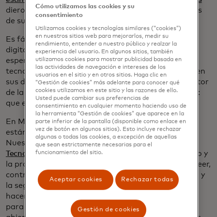
Cómo utilizamos las cookies y su
dieron licencia a un tercero para acceder a los datos
consentimiento
de sus cuentas para obtener mejores servicios.
Utilizamos cookies y tecnologías similares (“cookies”)
en nuestros sitios web para mejorarlos, medir su
Es fácil entender por qué: en la era altamente
rendimiento, entender a nuestro público y realzar la
digitalizada en la que vivimos, los consumidores
experiencia del usuario. En algunos sitios, también
esperan que sus experiencias financieras sean tan
utilizamos cookies para mostrar publicidad basada en
las actividades de navegación e intereses de los
tecnológicamente avanzadas como ellos. Comparten
usuarios en el sitio y en otros sitios. Haga clic en
sus datos para obtener estos servicios, pero un factor
“Gestión de cookies” más adelante para conocer qué
cookies utilizamos en este sitio y las razones de ello.
de la experiencia debe priorizar por encima de todo:
Usted puede cambiar sus preferencias de
que esos datos
estén
protegidos y seguros.
consentimiento en cualquier momento haciendo uso de
la herramienta “Gestión de cookies” que aparece en la
En Mastercard, nos atenemos a los más altos
parte inferior de la pantalla (disponible como enlace en
vez de botón en algunos sitios). Esto incluye rechazar
estándares de prácticas de datos responsables.
algunas o todas las cookies, a excepción de aquellas
Nuestros
Principios de Responsabilidad de Datos y
que sean estrictamente necesarias para el
Tecnología,
lanzados en 2019, se basan en el respeto y
funcionamiento del sitio.
la protección de los derechos de las personas a poseer,
controlar y beneficiarse de sus datos. La privacidad y
Aceptar cookies
Rechazar todas
la seguridad están integradas en todo lo que
hacemos. Estos compromisos son fundamentales
para nuestra visión de un ecosistema de banca
Gestión de cookies