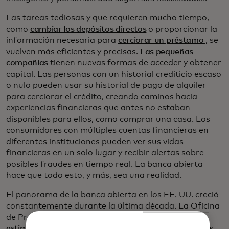
Las tareas tediosas y que requieren mucho tiempo,
como
cambiar los depósitos directos
o proporcionar la
información necesaria para
cerciorar un préstamo
, se
vuelven más eficientes y precisas.
Las pequeñas
compañías
tienen nuevas formas de acceder y obtener
capital. Las personas con un historial crediticio escaso
o nulo pueden usar su historial de pago de alquiler
para cerciorar el crédito, creando caminos hacia
experiencias financieras que antes no estaban
disponibles para ellos, como comprar una casa. Los
consumidores con múltiples cuentas financieras en
diferentes instituciones pueden ver sus vidas
financieras en un solo lugar y recibir alertas sobre
posibles fraudes en tiempo real. La banca abierta
hace que todo esto, y más, sea una realidad.
El panorama de la banca abierta en los EE. UU. creció
constantemente durante la última década. La Oficina
de Protección Financiera del Consumidor (CFPB)
estima que al menos 100 millones de estadounidenses