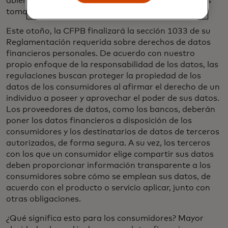
abierta estable y seguro que permita a las personas
tomar el control de sus vidas financieras.
Este otoño, la CFPB finalizará la sección 1033 de su
Reglamentación requerida sobre derechos de datos
financieros personales. De acuerdo con nuestro
propio enfoque de la responsabilidad de los datos, las
regulaciones buscan proteger la propiedad de los
datos de los consumidores al afirmar el derecho de un
individuo a poseer y aprovechar el poder de sus datos.
Los proveedores de datos, como los bancos, deberán
poner los datos financieros a disposición de los
consumidores y los destinatarios de datos de terceros
autorizados, de forma segura. A su vez, los terceros
con los que un consumidor elige compartir sus datos
deben proporcionar información transparente a los
consumidores sobre cómo se emplean sus datos, de
acuerdo con el producto o servicio aplicar, junto con
otras obligaciones.
¿Qué significa esto para los consumidores? Mayor