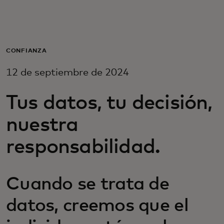
Para ti
Para empresas
CONFIANZA
12 de septiembre de 2024
Para el mundo
Tus datos, tu decisión,
Para innovadores
nuestra
responsabilidad.
Noticias y tendencias
Cuando se trata de
datos, creemos que el