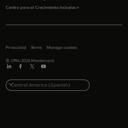
se abre en una pestaña nu
Centro para el Crecimiento Inclusivo
Privacidad
Terms
Manage cookies
© 1994-2026 Mastercard.
LinkedIn
Facebook
Twitter/X
YouTube
Select
a
country