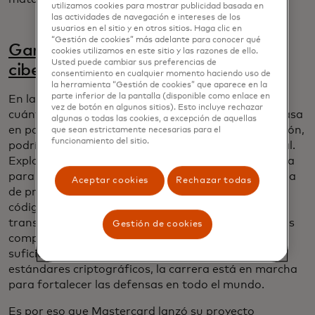
utilizamos cookies para mostrar publicidad basada en
las actividades de navegación e intereses de los
usuarios en el sitio y en otros sitios. Haga clic en
“Gestión de cookies” más adelante para conocer qué
Ganar la carrera contra las
cookies utilizamos en este sitio y las razones de ello.
Usted puede cambiar sus preferencias de
ciberamenazas cuánticas
consentimiento en cualquier momento haciendo uso de
la herramienta “Gestión de cookies” que aparece en la
parte inferior de la pantalla (disponible como enlace en
En las manos equivocadas, las computadoras
vez de botón en algunos sitios). Esto incluye rechazar
cuánticas, un nuevo tipo de computadora que se basa
algunas o todas las cookies, a excepción de aquellas
en partículas subatómicas para codificar información,
que sean estrictamente necesarias para el
funcionamiento del sitio.
podrían romper los cimientos de la seguridad digital.
Explotando las propiedades de la mecánica cuántica
para obtener avances sin precedentes en la potencia
Aceptar cookies
Rechazar todas
de procesamiento, estas máquinas descifran los
códigos de cifrado que protegen nuestras
transacciones y comunicaciones en línea. Aunque las
Gestión de cookies
computadoras cuánticas aún no están lo
suficientemente disponibles como para romper los
estándares criptográficos, la carrera está en marcha
para fortalecer las defensas en todo el mundo.
Es por eso que Mastercard lanzó su proyecto