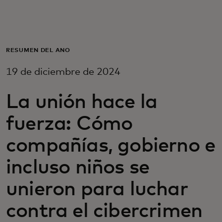
Para ti
Para empresas
RESUMEN DEL AÑO
19 de diciembre de 2024
Para el mundo
La unión hace la
Para innovadores
fuerza: Cómo
compañías, gobierno e
Noticias y tendencias
incluso niños se
unieron para luchar
contra el cibercrimen