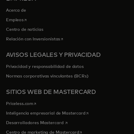
Acerca de
se abre en una pestaña nueva
Empleos
Centro de noticias
se abre en una pestaña nueva
Relación con Inversionistas
AVISOS LEGALES Y PRIVACIDAD
Privacidad y responsabilidad de datos
Normas corporativas vinculantes (BCRs)
SITIOS WEB DE MASTERCARD
se abre en una pestaña nueva
Priceless.com
se abre en una pestaña
Inteligencia empresarial de Mastercard
se abre en una pestaña nueva
Desarrolladores Mastercard
se abre en una pestaña nu
Centro de marketing de Mastercard