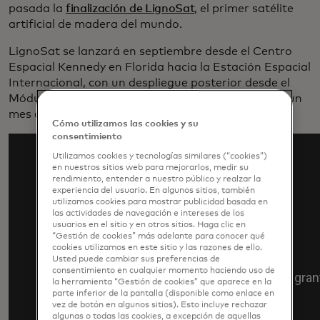
pasada la
finalización de LignoSat
, el primer satélite
artificial de madera del mundo.
LignoSat se lanzará en septiembre desde el Centro
Espacial Kennedy en Florida hacia la Estación Espacial
Internacional, con un despliegue posterior desde el
Módulo Experimental Japonés Kibo de la estación un
mes después.
Cómo utilizamos las cookies y su
consentimiento
Utilizamos cookies y tecnologías similares (“cookies”)
en nuestros sitios web para mejorarlos, medir su
rendimiento, entender a nuestro público y realzar la
experiencia del usuario. En algunos sitios, también
utilizamos cookies para mostrar publicidad basada en
las actividades de navegación e intereses de los
usuarios en el sitio y en otros sitios. Haga clic en
“Gestión de cookies” más adelante para conocer qué
cookies utilizamos en este sitio y las razones de ello.
Usted puede cambiar sus preferencias de
consentimiento en cualquier momento haciendo uso de
la herramienta “Gestión de cookies” que aparece en la
parte inferior de la pantalla (disponible como enlace en
vez de botón en algunos sitios). Esto incluye rechazar
algunas o todas las cookies, a excepción de aquellas