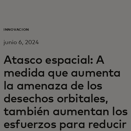
Para ti
Para empresas
INNOVACIÓN
junio 6, 2024
Para el mundo
Atasco espacial: A
Para innovadores
medida que aumenta
la amenaza de los
Noticias y tendencias
desechos orbitales,
también aumentan los
esfuerzos para reducir