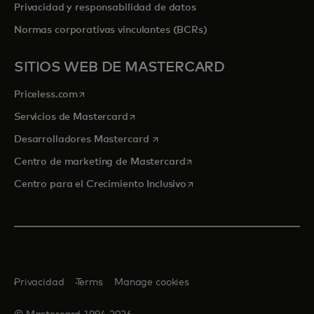
Privacidad y responsabilidad de datos
Normas corporativas vinculantes (BCRs)
SITIOS WEB DE MASTERCARD
se abre en una pestaña nueva
Priceless.com
se abre en una pestaña nueva
Servicios de Mastercard
se abre en una pestaña nueva
Desarrolladores Mastercard
se abre en una pestaña nu
Centro de marketing de Mastercard
se abre en una pestaña nu
Centro para el Crecimiento Inclusivo
Privacidad
Terms
Manage cookies