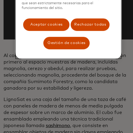
que sean estrictamente necesarias para el
funcionamiento del sitio.
Aceptar cookies
Rechazar todas
Gestión de cookies
Al comienzo del proyecto, los investigadores enviaron
primero al espacio muestras de madera, incluidas
magnolia, cerezo y abedul, para realizar pruebas,
seleccionando magnolia, procedente del bosque de la
compañía Sumimoto Forestry, como la candidata
ganadora por su estabilidad y ligereza.
LignoSat es una caja del tamaño de una taza de café
con paneles de madera de menos de media pulgada
de espesor sobre un marco de aluminio. El cubo fue
ensamblado empleando una técnica tradicional
japonesa llamada
sashimono
, que consiste en
ensamblar objetos de madera sin clavos empleando