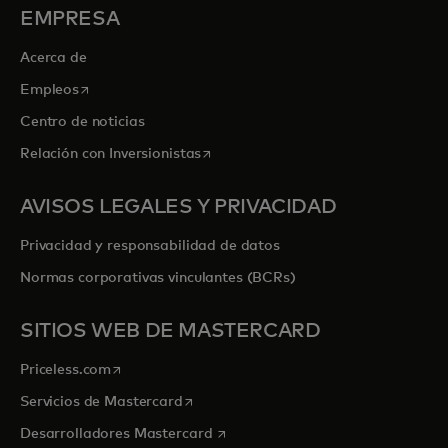
EMPRESA
Acerca de
se abre en una pestaña nueva
Empleos
Centro de noticias
se abre en una pestaña nueva
Relación con Inversionistas
AVISOS LEGALES Y PRIVACIDAD
Privacidad y responsabilidad de datos
Normas corporativas vinculantes (BCRs)
SITIOS WEB DE MASTERCARD
se abre en una pestaña nueva
Priceless.com
se abre en una pestaña nueva
Servicios de Mastercard
se abre en una pestaña nueva
Desarrolladores Mastercard