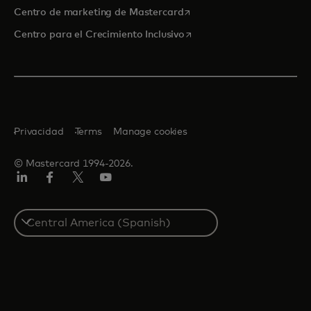
se abre en una pestaña nu
Centro de marketing de Mastercard
se abre en una pestaña nu
Centro para el Crecimiento Inclusivo
Privacidad
Terms
Manage cookies
© Mastercard 1994-2026.
LinkedIn
Facebook
Twitter/X
YouTube
Select
a
country