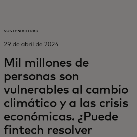
Para ti
Para empresas
SOSTENIBILIDAD
29 de abril de 2024
Para el mundo
Mil millones de
Para innovadores
personas son
vulnerables al cambio
Noticias y tendencias
climático y a las crisis
económicas. ¿Puede
fintech resolver