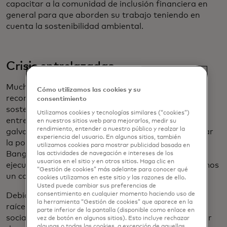
capacitar a la comunidad de inclusión financiera en
general para que aborden su trabajo teniendo en
cuenta la sostenibilidad ambiental.
Crisis entrelazadas
Muchos líderes mundiales están comenzando a
Cómo utilizamos las cookies y su
reconocer que la inclusión financiera y la
consentimiento
sostenibilidad ambiental están inextricablemente
Utilizamos cookies y tecnologías similares (“cookies”)
entrelazadas, y que para mejorar una debemos
en nuestros sitios web para mejorarlos, medir su
rendimiento, entender a nuestro público y realzar la
galvanizar la otra. "No podemos pensar en erradicar
experiencia del usuario. En algunos sitios, también
la pobreza sin preocuparnos por el clima", dijo Ajay
utilizamos cookies para mostrar publicidad basada en
Banga, presidente del Banco Mundial y ex director
las actividades de navegación e intereses de los
usuarios en el sitio y en otros sitios. Haga clic en
ejecutivo de Mastercard,
en enero en Davos
. "Tenemos
“Gestión de cookies” más adelante para conocer qué
un conjunto de crisis entrelazadas".
cookies utilizamos en este sitio y las razones de ello.
Usted puede cambiar sus preferencias de
consentimiento en cualquier momento haciendo uso de
Debido a que los problemas son tan complejos, con
la herramienta “Gestión de cookies” que aparece en la
raíces en la ecología, la economía y las estructuras
parte inferior de la pantalla (disponible como enlace en
sociales de larga data, las soluciones deben provenir
vez de botón en algunos sitios). Esto incluye rechazar
algunas o todas las cookies, a excepción de aquellas