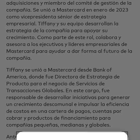
adquisiciones y miembro del comité de gestión de la
compañía. Se unió a Mastercard en enero de 2023
como vicepresidenta sénior de estrategia
empresarial. Tiffany y su equipo desarrollan la
estrategia de la compañía para apoyar su
crecimiento. Como parte de este rol, colabora y
asesora a los ejecutivos y líderes empresariales de
Mastercard para ayudar a dar forma al futuro de la
compañía.
Tiffany se unió a Mastercard desde Bank of
America, donde fue Directora de Estrategia de
Producto para el negocio de Servicios de
Transacciones Globales. En este cargo, fue
responsable de desarrollar iniciativas para generar
un crecimiento descomunal e impulsar la eficiencia
de costos en una cartera de pagos, cuentas por
cobrar y productos de financiamiento para
compañías pequeñas, medianas y globales.
Antes de trabajar en Bank of America, Tiffany