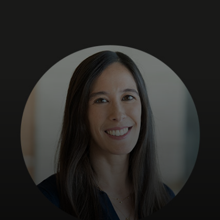
Para ti
Para empresas
Para el mundo
Para innovadores
Noticias y tendencias