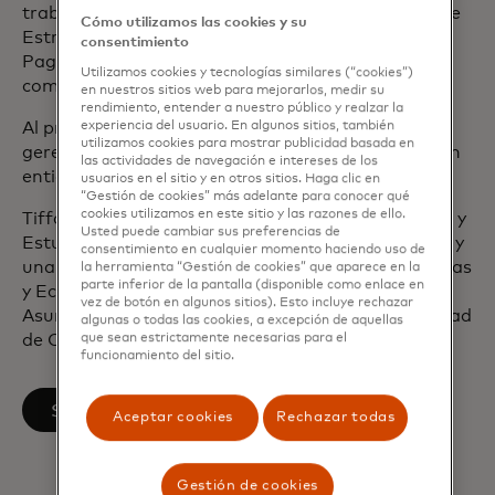
trabajó en JP Morgan Chase tanto en su equipo de
Cómo utilizamos las cookies y su
Estrategia Corporativa como en su división de
consentimiento
Pagos (gestión de tesorería y servicios para
Utilizamos cookies y tecnologías similares (“cookies”)
comercios).
en nuestros sitios web para mejorarlos, medir su
rendimiento, entender a nuestro público y realzar la
Al principio de su carrera, Tiffany estuvo en la
experiencia del usuario. En algunos sitios, también
utilizamos cookies para mostrar publicidad basada en
gerencia de Deloitte Consulting, donde trabajó con
las actividades de navegación e intereses de los
entidades del sector gubernamental y privado.
usuarios en el sitio y en otros sitios. Haga clic en
“Gestión de cookies” más adelante para conocer qué
cookies utilizamos en este sitio y las razones de ello.
Tiffany tiene una licenciatura en Ciencias Políticas y
Usted puede cambiar sus preferencias de
Estudios Internacionales de la Universidad de Yale y
consentimiento en cualquier momento haciendo uso de
una maestría en Administración Pública en Finanzas
la herramienta “Gestión de cookies” que aparece en la
parte inferior de la pantalla (disponible como enlace en
y Economía Internacionales de la Escuela de
vez de botón en algunos sitios). Esto incluye rechazar
Asuntos Internacionales y Públicos de la Universidad
algunas o todas las cookies, a excepción de aquellas
de Columbia.
que sean estrictamente necesarias para el
funcionamiento del sitio.
se abre en una pestaña nueva
Síguenos en LinkedIn
Aceptar cookies
Rechazar todas
Gestión de cookies