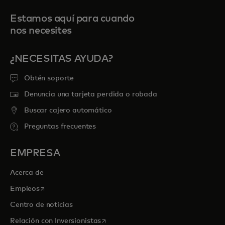
Estamos aquí para cuando
nos necesites
¿NECESITAS AYUDA?
Obtén soporte
Denuncia una tarjeta perdida o robada
Buscar cajero automático
Preguntas frecuentes
EMPRESA
Acerca de
se abre en una pestaña nueva
Empleos
Centro de noticias
se abre en una pestaña nueva
Relación con Inversionistas