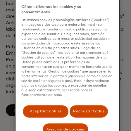
banca abierta, delitos financieros y desarrollos de
Cómo utilizamos las cookies y su
moneda digital. Anteriormente, pasó 5 años como
consentimiento
director de tecnología en el Commonwealth Bank of
Utilizamos cookies y tecnologías similares (“cookies”)
Australia y también estableció uno de los
en nuestros sitios web para mejorarlos, medir su
laboratorios de innovación tecnológica del gobierno
rendimiento, entender a nuestro público y realzar la
experiencia del usuario. En algunos sitios, también
del Reino Unido.
utilizamos cookies para mostrar publicidad basada en
las actividades de navegación e intereses de los
Peter tiene un doctorado en Estrategia y
usuarios en el sitio y en otros sitios. Haga clic en
Emprendimiento, otorgado en 2010.
“Gestión de cookies” más adelante para conocer qué
cookies utilizamos en este sitio y las razones de ello.
Posteriormente, pasó cinco años como investigador
Usted puede cambiar sus preferencias de
en el Instituto de Tecnología de Massachusetts
consentimiento en cualquier momento haciendo uso de
la herramienta “Gestión de cookies” que aparece en la
investigando la innovación digital y los ecosistemas
parte inferior de la pantalla (disponible como enlace en
digitales, la gobernanza global y la transformación
vez de botón en algunos sitios). Esto incluye rechazar
organizacional. Continúa como investigador de la
algunas o todas las cookies, a excepción de aquellas
que sean estrictamente necesarias para el
industria hasta el día de hoy.
funcionamiento del sitio.
se abre en una pestaña nueva
Síguenos en LinkedIn
Aceptar cookies
Rechazar todas
Gestión de cookies