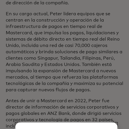
de dirección de la compañía.
En su cargo actual, Peter lidera equipos que se
centran en la construcción y operación de la
infraestructura de pagos en tiempo real de
Mastercard, que impulsa los pagos, liquidaciones y
sistemas de débito directo en tiempo real del Reino
Unido, incluida una red de casi 70,000 cajeros
automáticos y brinda soluciones de pago similares a
clientes como Singapur, Tailandia, Filipinas, Perú,
Arabia Saudita y Estados Unidos. También está
impulsando la expansión de Mastercard a nuevos
mercados, al tiempo que refuerza las plataformas
tecnológicas de la compañía y maximiza su potencial
para capturar nuevos flujos de pagos.
Antes de unir a Mastercard en 2022, Peter fue
director de información de servicios corporativos y
pagos globales en ANZ Bank, donde dirigió servicios
corporativos y tecnología de pagos en 32 países,
incluidos pagos más rápidos, transfronterizos,