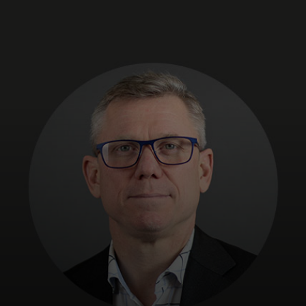
Para ti
Para empresas
Para el mundo
Para innovadores
Noticias y tendencias