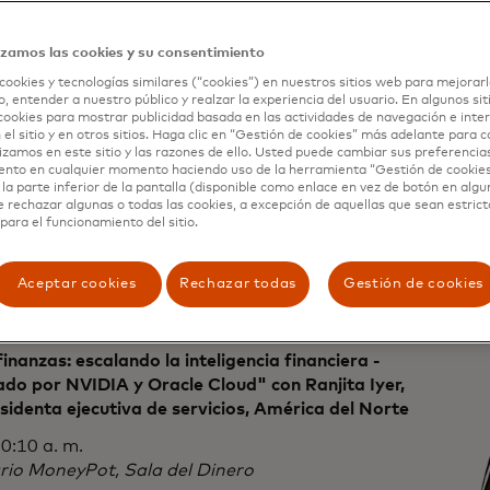
de datos: Galileo, 1001-1003, Nivel 1
os, información disponible, y luego están los datos
izamos las cookies y su consentimiento
cidos, que son inteligencia puesta a trabajar de
cookies y tecnologías similares (“cookies”) en nuestros sitios web para mejorarl
egura. Esta sesión explorará el papel que juegan los
, entender a nuestro público y realzar la experiencia del usuario. En algunos sit
cookies para mostrar publicidad basada en las actividades de navegación e inter
utorizados por el consumidor en la personalización
 el sitio y en otros sitios. Haga clic en “Gestión de cookies” más adelante para 
experiencias de los clientes, ayudando a impulsar el
lizamos en este sitio y las razones de ello. Usted puede cambiar sus preferencia
ento en cualquier momento haciendo uso de la herramienta “Gestión de cookie
iso y la fidelización, profundizando en la siguiente
la parte inferior de la pantalla (disponible como enlace en vez de botón en algun
 las finanzas abiertas.
e rechazar algunas o todas las cookies, a excepción de aquellas que sean estri
para el funcionamiento del sitio.
Aceptar cookies
Rechazar todas
Gestión de cookies
s, 27 de octubre
finanzas: escalando la inteligencia financiera -
do por NVIDIA y Oracle Cloud" con Ranjita Iyer,
sidenta ejecutiva de servicios, América del Norte
0:10 a. m.
rio MoneyPot, Sala del Dinero