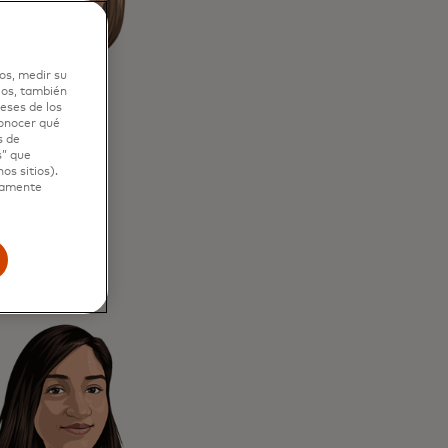
os, medir su
ios, también
eses de los
conocer qué
s de
s” que
os sitios).
ctamente