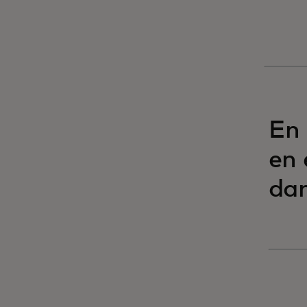
En 
en 
da