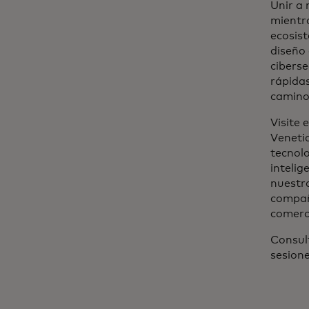
Unir a 
mientr
ecosist
diseño 
cibers
rápidas
camino
Visite
Veneti
tecnol
intelig
nuestra
compañí
comerc
Consult
sesione