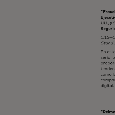
"Fraud
Ejecuti
UU., y 
Seguri
1:15—1
Stand 
En est
serial
proporc
tendenc
como la
compañ
digital.
"Reimag