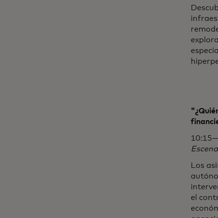
Descub
infraes
remodel
explor
especia
hiperp
"¿Quién
financi
10:15—
Escena
Los asi
autóno
interv
el cont
económi