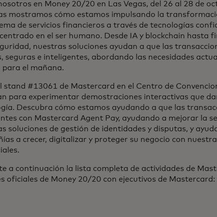
nosotros en Money 20/20 en Las Vegas, del 26 al 28 de oc
as mostramos cómo estamos impulsando la transformació
ema de servicios financieros a través de tecnologías confi
centrado en el ser humano. Desde IA y blockchain hasta f
eguridad, nuestras soluciones ayudan a que las transacci
, seguras e inteligentes, abordando las necesidades actua
 para el mañana.
 el stand #13061 de Mastercard en el Centro de Convencio
an para experimentar demostraciones interactivas que da
ogía. Descubra cómo estamos ayudando a que las transac
entes con Mastercard Agent Pay, ayudando a mejorar la se
s soluciones de gestión de identidades y disputas, y ayud
as a crecer, digitalizar y proteger su negocio con nuestra
iales.
e a continuación la lista completa de actividades de Maste
s oficiales de Money 20/20 con ejecutivos de Mastercard: