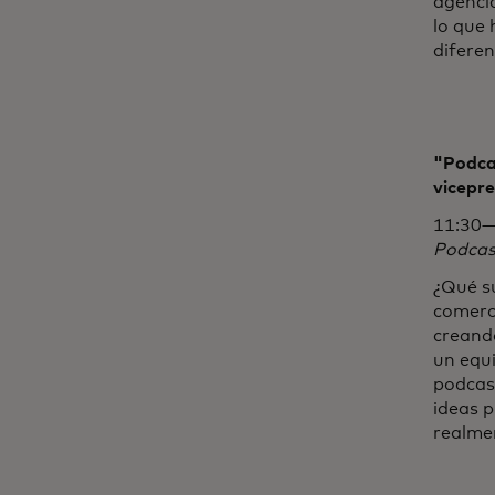
agencia
lo que
diferen
"Podcas
vicepre
11:30—
Podcas
¿Qué s
comerci
creando
un equi
podcast
ideas p
realme