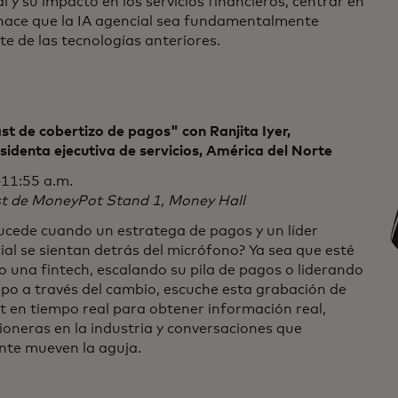
l y su impacto en los servicios financieros, centrar en
 hace que la IA agencial sea fundamentalmente
te de las tecnologías anteriores.
t de cobertizo de pagos" con Ranjita Iyer,
sidenta ejecutiva de servicios, América del Norte
11:55 a.m.
t de MoneyPot Stand 1, Money Hall
ucede cuando un estratega de pagos y un líder
al se sientan detrás del micrófono? Ya sea que esté
 una fintech, escalando su pila de pagos o liderando
po a través del cambio, escuche esta grabación de
 en tiempo real para obtener información real,
ioneras en la industria y conversaciones que
nte mueven la aguja.