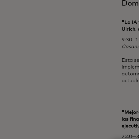
Domi
"La IA 
Ulrich,
9:30–1
Casano
Esta se
impleme
automa
actual
"Mejora
las fin
ejecuti
2:40—3