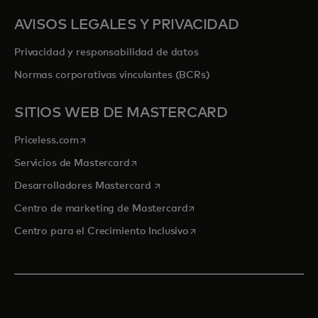
AVISOS LEGALES Y PRIVACIDAD
Privacidad y responsabilidad de datos
Normas corporativas vinculantes (BCRs)
SITIOS WEB DE MASTERCARD
se abre en una pestaña nueva
Priceless.com
se abre en una pestaña nueva
Servicios de Mastercard
se abre en una pestaña nueva
Desarrolladores Mastercard
se abre en una pestaña nu
Centro de marketing de Mastercard
se abre en una pestaña nu
Centro para el Crecimiento Inclusivo