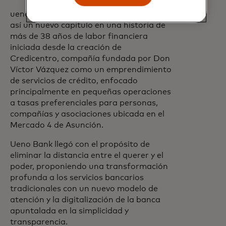
ueno nace en diciembre de 2021 e inicia
así un nuevo capítulo en una historia de
más de 38 años de labor financiera
iniciada desde la creación de
Credicentro, compañía fundada por Don
Víctor Vázquez como un emprendimiento
de servicios de crédito, enfocado
principalmente en pequeñas operaciones
a tasas preferenciales para personas,
compañías y asociaciones ubicada en el
Mercado 4 de Asunción.
Ueno Bank llegó con el propósito de
eliminar la distancia entre el querer y el
poder, proponiendo una transformación
profunda a los servicios bancarios
tradicionales con un nuevo modelo de
atención y la digitalización de la banca
apuntalada en la simplicidad y
transparencia.