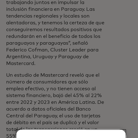
trabajando juntos en impulsar la
inclusión financiera en Paraguay. Las
tendencias regionales y locales son
alentadoras, y tenemos la certeza de que
conseguiremos resultados positivos que
redundarán en el beneficio de todos los
paraguayos y paraguayas”, señaló
Federico Cofman, Cluster Leader para
Argentina, Uruguay y Paraguay de
Mastercard.
Un estudio de Mastercard reveló que el
número de consumidores que sólo
emplea efectivo, y no tienen acceso al
sistema financiero, bajó del 45% al 22%
entre 2022 y 2023 en América Latina. De
acuerdo a datos oficiales del Banco
Central del Paraguay, el uso de tarjetas
de débito en el país se duplicó y el valor
total de las transacciones creció en un
55% en el mismo periodo de tiempo.