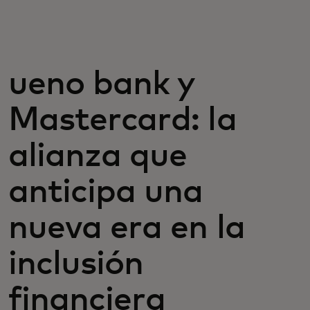
Para ti
Para empresas
ueno bank y
Mastercard: la
Para el mundo
alianza que
Para innovadores
anticipa una
Noticias y tendencias
nueva era en la
inclusión
financiera