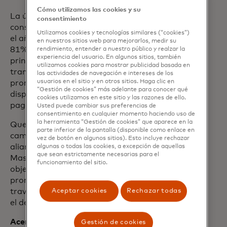
Cómo utilizamos las cookies y su
La última investigación sobre hábitos del
consentimiento
consumidor realizada por Mastercard en
Utilizamos cookies y tecnologías similares (“cookies”)
el año 2023 evidenció que en Paraguay el
en nuestros sitios web para mejorarlos, medir su
81% de las personas emplean
rendimiento, entender a nuestro público y realzar la
experiencia del usuario. En algunos sitios, también
principalmente el efectivo en sus
utilizamos cookies para mostrar publicidad basada en
transacciones, un 7% más que el
las actividades de navegación e intereses de los
usuarios en el sitio y en otros sitios. Haga clic en
promedio de la región, pero el 85% están
“Gestión de cookies” más adelante para conocer qué
dispuestos a emplear un nuevo modo de
cookies utilizamos en este sitio y las razones de ello.
pago.
Usted puede cambiar sus preferencias de
consentimiento en cualquier momento haciendo uso de
la herramienta “Gestión de cookies” que aparece en la
Quedan aún grandes desafíos en el
parte inferior de la pantalla (disponible como enlace en
camino de la inclusión financiera y la
vez de botón en algunos sitios). Esto incluye rechazar
alianza estratégica entre ueno bank y
algunas o todas las cookies, a excepción de aquellas
que sean estrictamente necesarias para el
Mastercard es un paso firme hacia ese
funcionamiento del sitio.
objetivo, que reducirá desigualdades y
promoverá el acceso a oportunidades a
través de plataformas tecnológicas para
Aceptar cookies
Rechazar todas
el desarrollo.
Acerca de ueno bank
Gestión de cookies