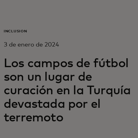
Para ti
Para empresas
INCLUSIÓN
3 de enero de 2024
Para el mundo
Los campos de fútbol
Para innovadores
son un lugar de
curación en la Turquía
Noticias y tendencias
devastada por el
terremoto