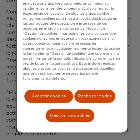
en nuestros sitios web para mejorarlos, medir su
rendimiento, entender a nuestro público y realzar la
Con el campo restaurado, el psicólogo Mehmet Ali
experiencia del usuario. En algunos sitios, también
Akil, coordinador de protección infantil de Save the
utilizamos cookies para mostrar publicidad basada en
las actividades de navegación e intereses de los
Children y entusiasta del fútbol, y sus colegas
usuarios en el sitio y en otros sitios. Haga clic en
comenzaron a trabajar con niños locales. El equipo
“Gestión de cookies” más adelante para conocer qué
desarrolló un serial de juegos relacionados con el
cookies utilizamos en este sitio y las razones de ello.
Usted puede cambiar sus preferencias de
fútbol que fomentan el trabajo en equipo, mejoran
consentimiento en cualquier momento haciendo uso de
la resiliencia y refuerzan el bienestar mental.
la herramienta “Gestión de cookies” que aparece en la
parte inferior de la pantalla (disponible como enlace en
Programas como Pitches of Hope son muy
vez de botón en algunos sitios). Esto incluye rechazar
necesarios, dice, ya que luego de un trauma los
algunas o todas las cookies, a excepción de aquellas
niños pueden, y a menudo lo hacen, aislar de su
que sean estrictamente necesarias para el
funcionamiento del sitio.
familia y colegas.
"El campo de fútbol es como una demostración de
Aceptar cookies
Rechazar todas
la sociedad", dice Akil. "Lo que los niños aprenden
aquí, luego lo imitan en la sociedad". Así desarrolló
actividades enfocadas en aumentar la
Gestión de cookies
comunicación, promover un comportamiento
respetuoso y amable y aprender a expresar los
propios sentimientos.