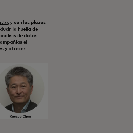
isto
, y con los plazos
ucir la huella de
análisis de datos
 compañías el
es y ofrecer