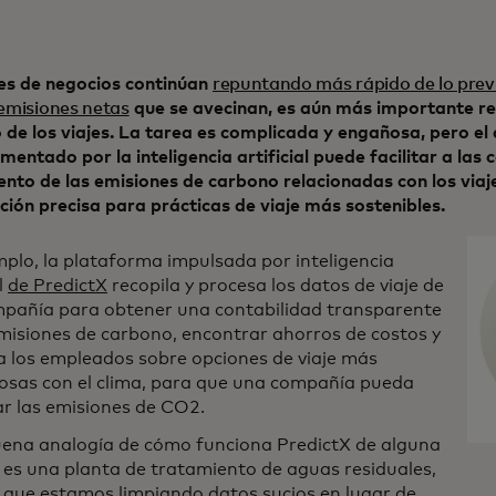
jes de negocios continúan
repuntando más rápido de lo prev
 emisiones netas
que se avecinan, es aún más importante red
de los viajes. La tarea es complicada y engañosa, pero el 
mentado por la inteligencia artificial puede facilitar a las
nto de las emisiones de carbono relacionadas con los viaj
ión precisa para prácticas de viaje más sostenibles.
mplo, la plataforma impulsada por inteligencia
al
de PredictX
recopila y procesa los datos de viaje de
pañía para obtener una contabilidad transparente
emisiones de carbono, encontrar ahorros de costos y
 a los empleados sobre opciones de viaje más
osas con el clima, para que una compañía pueda
ar las emisiones de CO2.
ena analogía de cómo funciona PredictX de alguna
es una planta de tratamiento de aguas residuales,
 que estamos limpiando datos sucios en lugar de