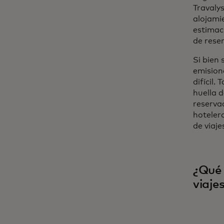
Travalys
alojami
estimac
de rese
Si bien 
emisione
difícil.
huella 
reserva
hoteler
de viaj
¿Qué 
viaje