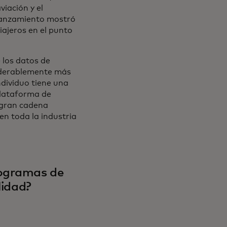
viación y el
 lanzamiento mostró
iajeros en el punto
e los datos de
nsiderablemente más
individuo tiene una
plataforma de
 gran cadena
en toda la industria
rogramas de
lidad?