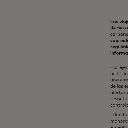
Los via
de cero
carbono 
sobreali
seguimie
informac
Por eje
artifici
una com
de las 
alertar
respetu
control
"Una bu
manera 
excepto