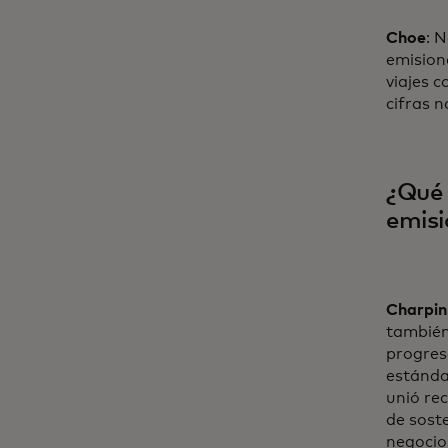
Choe
: 
emision
viajes c
cifras n
¿Qué 
emisi
Charpin
también
progres
estándar
unió re
de soste
negocio