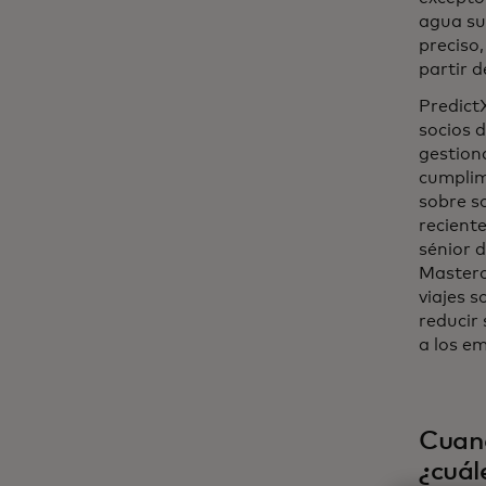
agua su
preciso,
partir d
Predict
socios 
gestiona
cumplimi
sobre s
recient
sénior d
Masterc
viajes 
reducir
a los e
Cuand
¿cuál