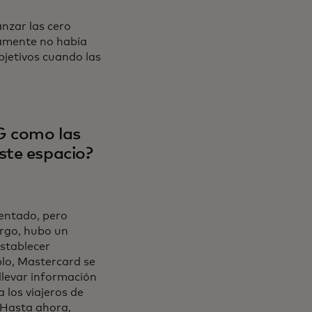
nzar las cero
camente no había
bjetivos cuando las
G como las
ste espacio?
entado, pero
rgo, hubo un
establecer
plo, Mastercard se
 llevar información
 los viajeros de
 Hasta ahora,