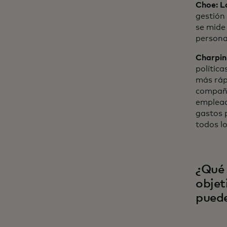
Choe: L
gestión
se mide
persona
Charpin
política
más ráp
compañí
empleado
gastos 
todos lo
¿Qué 
objet
puede