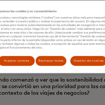
izamos las cookies y su consentimiento
En aquel momento, las compañías no podían responder a l
cookies y tecnologías similares (“cookies”) en nuestros sitios web para mejorarl
, entender a nuestro público y realzar la experiencia del usuario. En algunos sit
, como quién gastó qué, con quién, y mucho menos por qué
cookies para mostrar publicidad basada en las actividades de navegación e inter
nes es que, en el sector de los viajes, los datos están incr
 el sitio y en otros sitios. Haga clic en “Gestión de cookies” más adelante para 
lizamos en este sitio y las razones de ello. Usted puede cambiar sus preferencia
tados. Hay datos de las compañías de gestión de viajes y 
ento en cualquier momento haciendo uso de la herramienta “Gestión de cookie
 de gastos y de las tarjetas. En ocasiones, los viajeros p
la parte inferior de la pantalla (disponible como enlace en vez de botón en algun
mente con un hotel, una aerolínea o un sitio web de tercer
e rechazar algunas o todas las cookies, a excepción de aquellas que sean estri
para el funcionamiento del sitio.
cillas —incluso “¿Cuánto gastamos?”— resultaban difíciles
 comenzaron a obtener datos, necesitaron las herramien
os a emplearlos.
Aceptar cookies
Rechazar todas
Gestión de cookies
do comenzó a ver que la sostenibilidad
l se convirtió en una prioridad para las 
 contexto de los viajes de negocios?