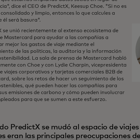
cia", dice el CEO de PredictX, Keesup Choe. "Si no es
 consolidado y limpio, entonces lo que calcules a
e él será basura".
X se unió recientemente al extenso ecosistema de
de Mastercard para ayudar a las compañías a
r mejor los gastos de viaje mediante el
ento de las políticas, la auditoría y la información
ostenibilidad. La sala de prensa de Mastercard habló
emente con Choe y con Lydie Charpin, vicepresidenta
e viajes corporativos y tarjetas comerciales B2B de
ard, sobre los retos de hacer un seguimiento de los
sostenibles, qué pueden hacer las compañías para
 sus emisiones de carbono y cómo pueden involucrar
mpleados para que se sumen a este esfuerzo.
o PredictX se mudó al espacio de viajes
es eran las principales preocupaciones de