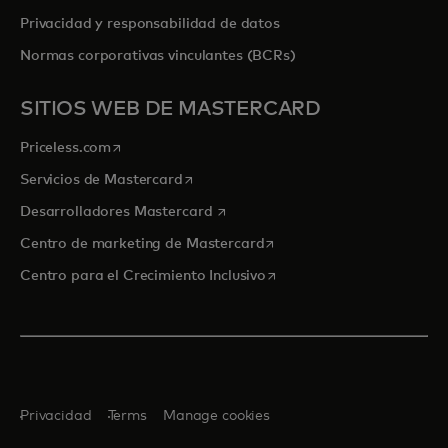
Privacidad y responsabilidad de datos
Normas corporativas vinculantes (BCRs)
SITIOS WEB DE MASTERCARD
se abre en una pestaña nueva
Priceless.com
se abre en una pestaña nueva
Servicios de Mastercard
se abre en una pestaña nueva
Desarrolladores Mastercard
se abre en una pestaña nu
Centro de marketing de Mastercard
se abre en una pestaña nu
Centro para el Crecimiento Inclusivo
Privacidad
Terms
Manage cookies