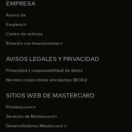
EMPRESA
Acerca de
se abre en una pestaña nueva
Empleos
Centro de noticias
se abre en una pestaña nueva
Relación con Inversionistas
AVISOS LEGALES Y PRIVACIDAD
Privacidad y responsabilidad de datos
Normas corporativas vinculantes (BCRs)
SITIOS WEB DE MASTERCARD
se abre en una pestaña nueva
Priceless.com
se abre en una pestaña nueva
Servicios de Mastercard
se abre en una pestaña nueva
Desarrolladores Mastercard