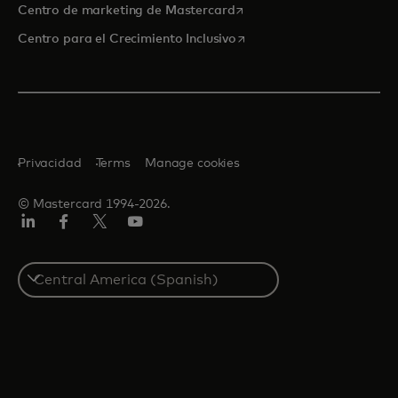
se abre en una pestaña nu
Centro de marketing de Mastercard
se abre en una pestaña nu
Centro para el Crecimiento Inclusivo
Privacidad
Terms
Manage cookies
© Mastercard 1994-2026.
LinkedIn
Facebook
Twitter/X
YouTube
Select
a
country