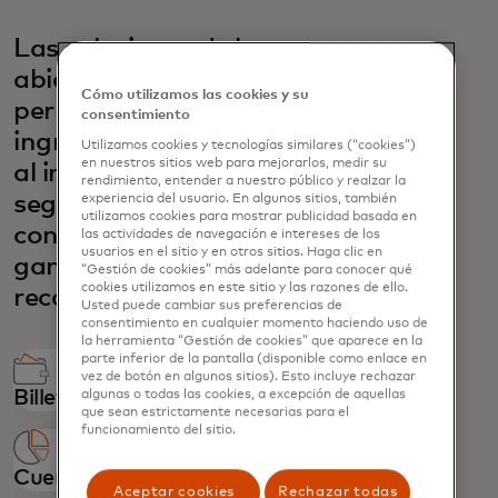
Las soluciones de banca
abierta de Mastercard
Cómo utilizamos las cookies y su
permiten a sus clientes
consentimiento
ingresar fondos en su cuenta
Utilizamos cookies y tecnologías similares (“cookies”)
en nuestros sitios web para mejorarlos, medir su
al instante, en cuestión de
rendimiento, entender a nuestro público y realzar la
segundos, con un servicio de
experiencia del usuario. En algunos sitios, también
utilizamos cookies para mostrar publicidad basada en
confianza, para una amplia
las actividades de navegación e intereses de los
usuarios en el sitio y en otros sitios. Haga clic en
gama de casos de uso de
“Gestión de cookies” más adelante para conocer qué
cookies utilizamos en este sitio y las razones de ello.
recargas:
Usted puede cambiar sus preferencias de
consentimiento en cualquier momento haciendo uso de
la herramienta “Gestión de cookies” que aparece en la
parte inferior de la pantalla (disponible como enlace en
vez de botón en algunos sitios). Esto incluye rechazar
Billetera digital
algunas o todas las cookies, a excepción de aquellas
que sean estrictamente necesarias para el
funcionamiento del sitio.
Cuenta de inversión
Aceptar cookies
Rechazar todas