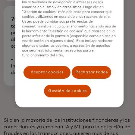
las actividades de navegación e intereses de los
usuarios en el sitio y en otros sitios. Haga clic en
“Gestión de cookies” más adelante para conocer qué
cookies utilizamos en este sitio y las razones de ello.
70%
Usted puede cambiar sus preferencias de
tasa
consentimiento en cualquier momento haciendo uso de
la herramienta “Gestión de cookies” que aparece en la
promedio de
parte inferior de la pantalla (disponible como enlace en
abandono de
vez de botón en algunos sitios). Esto incluye rechazar
carritos
algunas o todas las cookies, a excepción de aquellas
que sean estrictamente necesarias para el
funcionamiento del sitio.
-
Investigación
de Baymard
Aceptar cookies
Rechazar todas
Gestión de cookies
Si bien la mayoría de las instituciones financieras y los
comerciantes ya emplean IA y ML para la detección de
fraudes en las transacciones, quieren más de sus