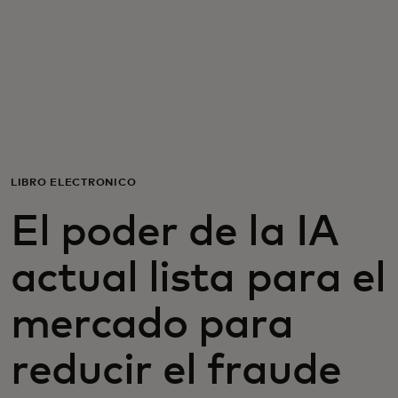
Para ti
Para empresas
Para el mundo
LIBRO ELECTRÓNICO
Para innovadores
El poder de la IA
Noticias y tendencias
actual lista para el
mercado para
reducir el fraude