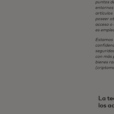
puntos de
entornos 
artículos
poseer ot
acceso o 
es emplea
Estamos 
confidenc
seguridad
con más p
bienes ra
(criptom
La te
los a