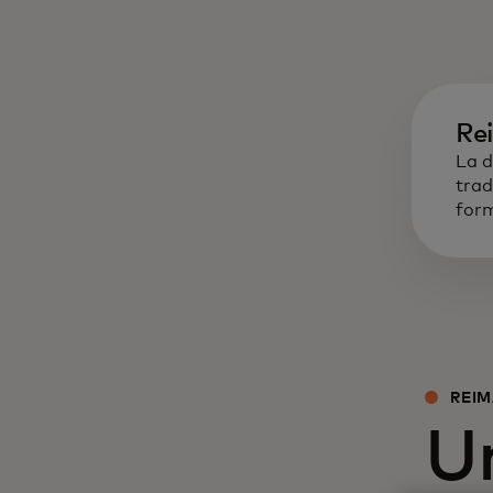
Re
La d
trad
form
REIM
U