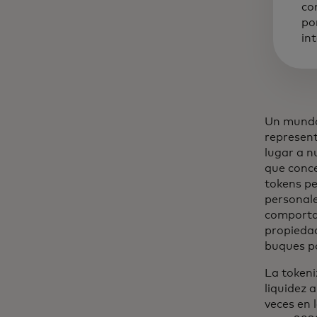
co
po
in
Un mundo 
represent
lugar a n
que conce
tokens pe
personale
comportam
propiedad
buques po
La tokeni
liquidez 
veces en 