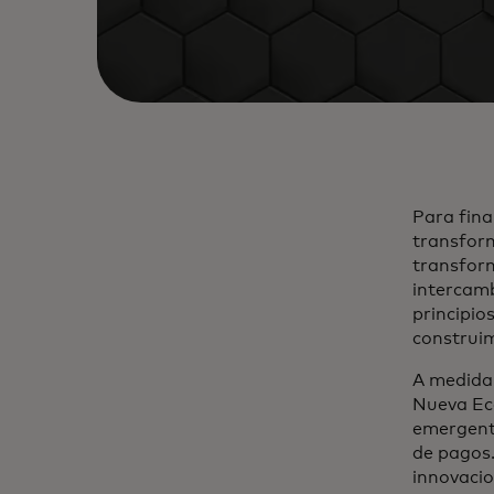
Para fina
transform
transform
intercamb
principio
construi
A medida 
Nueva Eco
emergente
de pagos.
innovacio