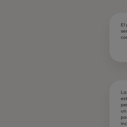
El
se
co
La
es
pe
un
po
in