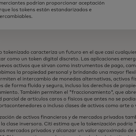
merciantes podrían proporcionar aceptación
rque los tokens están estandarizados e
tercambiables.
tokenizado caracteriza un futuro en el que casi cualquie
ar como un token digital discreto. Las aplicaciones emer
uevos activos que sirvan como instrumentos de pago, ca
bimos la propiedad personal y brindando una mayor flexib
rmiten el intercambio de monedas alternativas, activos fí
s de forma fluida y segura, incluso los derechos de propie
iento. También permiten el "fraccionamiento", que abre 
 parcial de artículos caros o físicos que antes no se podían
rtacontenedores o incluso clases de activos como arte o v
zación de activos financieros y de mercados privados ta
a la clase inversora. Citi estima que la tokenización podría
los mercados privados y alcanzar un valor aproximado de 4