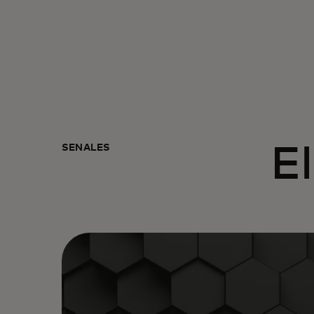
SEÑALES
El