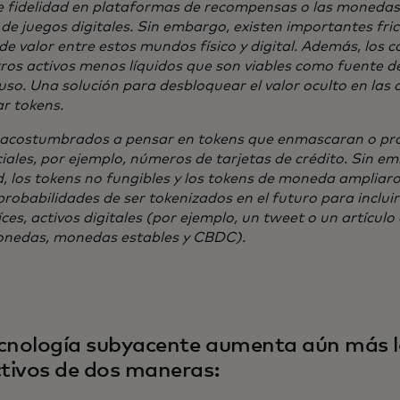
 fidelidad en plataformas de recompensas o las monedas 
de juegos digitales. Sin embargo, existen importantes fric
 de valor entre estos mundos físico y digital. Además, lo
ros activos menos líquidos que son viables como fuente de 
uso. Una solución para desbloquear el valor oculto en la
r tokens.
acostumbrados a pensar en tokens que enmascaran o pr
iales, por ejemplo, números de tarjetas de crédito. Sin em
, los tokens no fungibles y los tokens de moneda ampliaron
robabilidades de ser tokenizados en el futuro para incluir
íces, activos digitales (por ejemplo, un tweet o un artícul
onedas, monedas estables y CBDC).
cnología subyacente aumenta aún más la
ctivos de dos maneras: