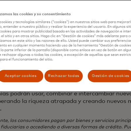
okenizado
izamos las cookies y su consentimiento
cookies y tecnologías similares (“cookies”) en nuestros sitios web para mejorarl
, entender a nuestro público y realzar la experiencia del usuario. En algunos sit
 comprensión del valor y de la gama de activos
cookies para mostrar publicidad basada en las actividades de navegación e inter
 el sitio y en otros sitios. Haga clic en “Gestión de cookies” más adelante para 
mbiar entre las partes continúa expandir. Pasa
lizamos en este sitio y las razones de ello. Usted puede cambiar sus preferencia
ento en cualquier momento haciendo uso de la herramienta “Gestión de cookie
biar el efectivo en nuestros bolsillos y los sal
la parte inferior de la pantalla (disponible como enlace en vez de botón en algun
 bancarias a incluir activos más nuevos como pu
e rechazar algunas o todas las cookies, a excepción de aquellas que sean estri
para el funcionamiento del sitio.
bienes digitales, derechos y nuevas monedas. L
 proporciona acceso a esta mayor gama de acti
Aceptar cookies
Rechazar todas
Gestión de cookies
e la confianza y la seguridad en el propio exc
nzamos hacia un mundo tokenizado, los consum
as podrán usar, combinar e intercambiar nuev
liberando la riqueza atrapada y creando nuevos
.
te, los consumidores pagan por bienes y servicios princ
iduciarias o accediendo a diversas formas de crédito. Pu