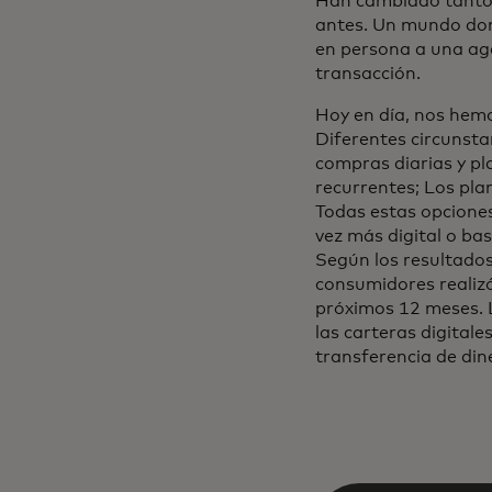
Han cambiado tanto 
antes. Un mundo dond
en persona a una age
transacción.
Hoy en día, nos hem
Diferentes circunsta
compras diarias y pl
recurrentes; Los pla
Todas estas opciones
vez más digital o ba
Según los resultados
consumidores realizó
próximos 12 meses. 
las carteras digitale
transferencia de din