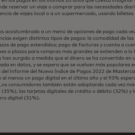
en los pagos en los últimos 20 años que cuesta imaginar
e reservar un viaje o comprar para las necesidades diaria
ncia de viajes local o a un supermercado, usando billetes
os acostumbrado a un menú de opciones de pago cada ve
ncias exigen distintos tipos de pagos: la comodidad de las
azos de pago extendidos; pago de facturas y cuenta a cu
nes a plazos para compras más grandes se extienden a lo 
 han surgido a medida que el dinero se ha convertido en 
sada en datos, y se espera que se vuelvan más populares e
 del Informe del Nuevo Índice de Pagos 2022 de Mastercar
 al menos un pago digital en el último año y el 93% espera
Los consumidores también están adoptando cada vez más
s (35%), las tarjetas digitales de crédito o débito (32%) y 
ero digital (31%).