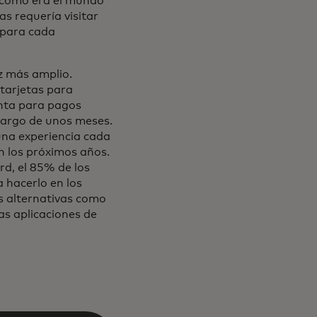
 cómo era el mundo
s requería visitar
 para cada
z más amplio.
 tarjetas para
enta para pagos
largo de unos meses.
una experiencia cada
n los próximos años.
d, el 85% de los
 hacerlo en los
 alternativas como
las aplicaciones de