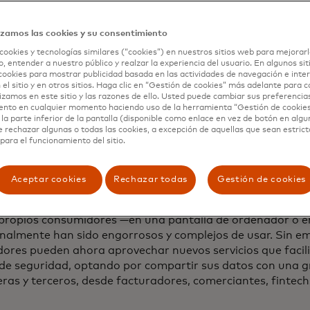
narias para acceder a nuevas y mejoradas experiencias fi
izamos las cookies y su consentimiento
es probable que los consumidores tengan acceso a solucio
cookies y tecnologías similares (“cookies”) en nuestros sitios web para mejorarl
orme del Índice de Mastercard 2022 también mostró que:
, entender a nuestro público y realzar la experiencia del usuario. En algunos sit
cookies para mostrar publicidad basada en las actividades de navegación e inter
los consumidores están dispuestos a conectar su cuenta b
 el sitio y en otros sitios. Haga clic en “Gestión de cookies” más adelante para 
lizamos en este sitio y las razones de ello. Usted puede cambiar sus preferencia
cieros para habilitar pagos automáticos de planes de pag
ento en cualquier momento haciendo uso de la herramienta “Gestión de cookie
 de los consumidores ya han utilizado una moneda específ
la parte inferior de la pantalla (disponible como enlace en vez de botón en algun
e rechazar algunas o todas las cookies, a excepción de aquellas que sean estri
cluyendo puntos de fidelidad, crédito en la tienda o diner
para el funcionamiento del sitio.
es más jóvenes tienen más probabilidades de explorar pag
48% de la Generación Z y los millennials están interesad
ales en el metaverso.
Aceptar cookies
Rechazar todas
Gestión de cookies
s que ahora se entregan a través de la banca abierta est
 propios consumidores —en una pantalla de ordenador o e
nalmente han sido engorrosos y complejos de usar. Sin e
dores pueden ahora aprovechar nuevos servicios que facilit
 de seguridad, optando por compartir sus datos con una g
ieras y terceros, desde facturadores, comerciantes, fintec