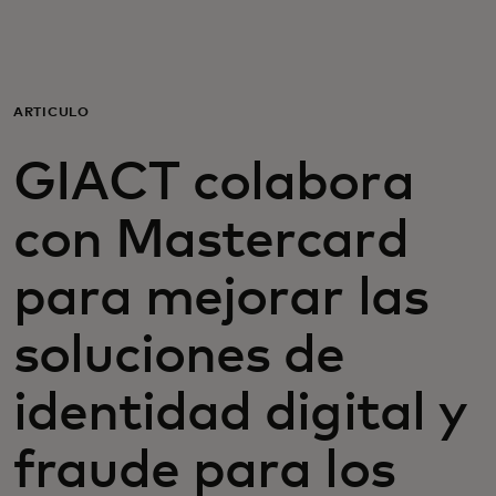
Para ti
Para empresas
ARTÍCULO
GIACT colabora
Para el mundo
con Mastercard
Para innovadores
para mejorar las
Noticias y tendencias
soluciones de
identidad digital y
fraude para los