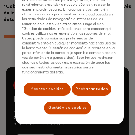
en nuestros sitios web para mejorarlos, medir su
rendimiento, entender a nuestro público y realzar la
*Cobertura de cuentas de depósito en EE. UU. a través
experiencia del usuario. En algunos sitios, también
de la red de banca abierta Mastercard, fuentes de
utilizamos cookies para mostrar publicidad basada en
datos del consorcio bancario
las actividades de navegación e intereses de los
usuarios en el sitio y en otros sitios. Haga clic en
“Gestión de cookies” más adelante para conocer qué
cookies utilizamos en este sitio y las razones de ello.
Usted puede cambiar sus preferencias de
consentimiento en cualquier momento haciendo uso de
la herramienta “Gestión de cookies” que aparece en la
parte inferior de la pantalla (disponible como enlace en
vez de botón en algunos sitios). Esto incluye rechazar
algunas o todas las cookies, a excepción de aquellas
que sean estrictamente necesarias para el
funcionamiento del sitio.
Aceptar cookies
Rechazar todas
Book a demo
Gestión de cookies
Consult our team to learn how Mastercard
can enhance your business through our
products and services.