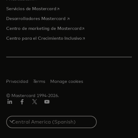
se abre en una pestaña nueva
Servicios de Mastercard
se abre en una pestaña nueva
Desarrolladores Mastercard
se abre en una pestaña nu
Centro de marketing de Mastercard
se abre en una pestaña nu
Centro para el Crecimiento Inclusivo
Privacidad
Terms
Manage cookies
© Mastercard 1994-2026.
LinkedIn
Facebook
Twitter/X
YouTube
Select
a
country