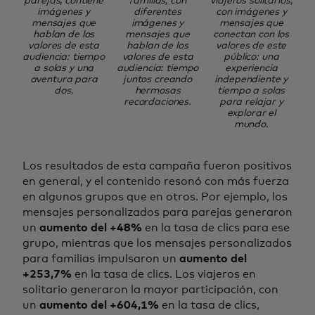
parejas, contiene
familias, con
viajeros solitarios,
imágenes y
diferentes
con imágenes y
mensajes que
imágenes y
mensajes que
hablan de los
mensajes que
conectan con los
valores de esta
hablan de los
valores de este
audiencia: tiempo
valores de esta
público: una
a solas y una
audiencia: tiempo
experiencia
aventura para
juntos creando
independiente y
dos.
hermosas
tiempo a solas
recordaciones.
para relajar y
explorar el
mundo.
Los resultados de esta campaña fueron positivos
en general, y el contenido resonó con más fuerza
en algunos grupos que en otros. Por ejemplo, los
mensajes personalizados para parejas generaron
un
aumento del +48%
en la tasa de clics para ese
grupo, mientras que los mensajes personalizados
para familias impulsaron un
aumento del
+253,7%
en la tasa de clics. Los viajeros en
solitario generaron la mayor participación, con
un
aumento del +604,1%
en la tasa de clics,