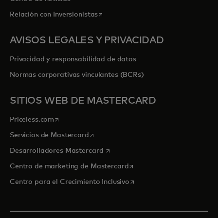
se abre en una pestaña nueva
Relación con Inversionistas
AVISOS LEGALES Y PRIVACIDAD
Privacidad y responsabilidad de datos
Normas corporativas vinculantes (BCRs)
SITIOS WEB DE MASTERCARD
se abre en una pestaña nueva
Priceless.com
se abre en una pestaña nueva
Servicios de Mastercard
se abre en una pestaña nueva
Desarrolladores Mastercard
se abre en una pestaña nu
Centro de marketing de Mastercard
se abre en una pestaña nu
Centro para el Crecimiento Inclusivo