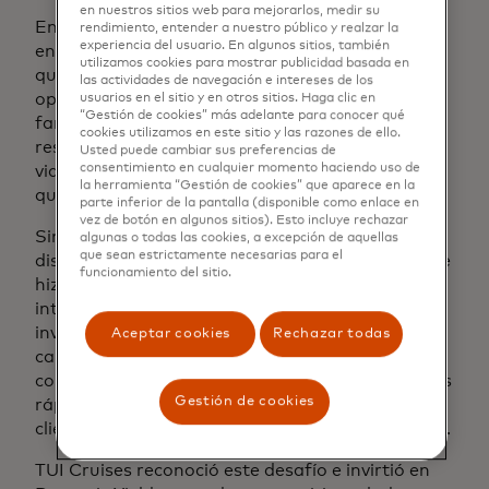
en nuestros sitios web para mejorarlos, medir su
En lo que respecta a los viajes, las diferencias
rendimiento, entender a nuestro público y realzar la
experiencia del usuario. En algunos sitios, también
entre los consumidores no solo son obvias, sino
utilizamos cookies para mostrar publicidad basada en
que abordarlas es fundamental para la
las actividades de navegación e intereses de los
optimización de la tasa de conversión. Una
usuarios en el sitio y en otros sitios. Haga clic en
“Gestión de cookies” más adelante para conocer qué
familia que busca pasar tiempo juntos no querrá
cookies utilizamos en este sitio y las razones de ello.
reservar un crucero pensado para parejas, y un
Usted puede cambiar sus preferencias de
consentimiento en cualquier momento haciendo uso de
viajero solitario que busca el máximo relax no
la herramienta “Gestión de cookies” que aparece en la
querrá un viaje pensado para niños.
parte inferior de la pantalla (disponible como enlace en
vez de botón en algunos sitios). Esto incluye rechazar
Sin embargo, cuando el consumidor debe
algunas o todas las cookies, a excepción de aquellas
que sean estrictamente necesarias para el
discernir por sí mismo el tipo de crucero en el que
funcionamiento del sitio.
hizo clic, existe un alto riesgo de perder su
interés. Nadie tiene tiempo para una
investigación exhaustiva de viajes, por lo que
Aceptar cookies
Rechazar todas
captar la atención, brindar la información
correcta y alimentar el deseo de un cliente lo más
Gestión de cookies
rápido posible es clave para mantener a los
clientes comprometidos e impulsar la conversión.
TUI Cruises reconoció este desafío e invirtió en