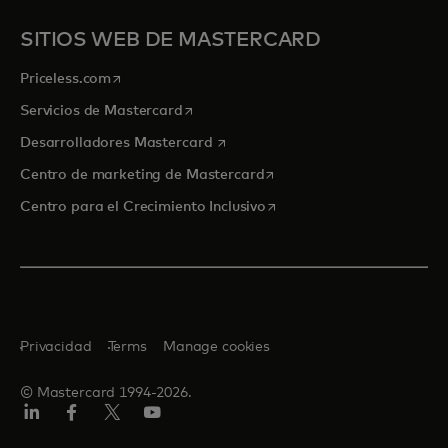
SITIOS WEB DE MASTERCARD
se abre en una pestaña nueva
Priceless.com
se abre en una pestaña nueva
Servicios de Mastercard
se abre en una pestaña nueva
Desarrolladores Mastercard
se abre en una pestaña nu
Centro de marketing de Mastercard
se abre en una pestaña nu
Centro para el Crecimiento Inclusivo
Privacidad
Terms
Manage cookies
© Mastercard 1994-2026.
LinkedIn
Facebook
Twitter/X
YouTube