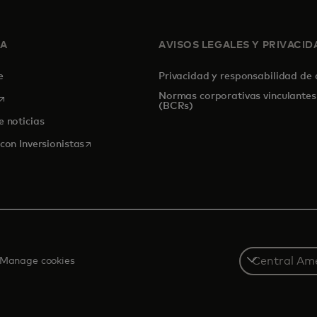
SA
AVISOS LEGALES Y PRIVACID
de
Privacidad y responsabilidad de
Normas corporativas vinculantes
se abre en una pestaña nueva
(BCRs)
e noticias
se abre en una pestaña nueva
con Inversionistas
Select
Manage cookies
a
country