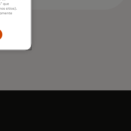
s” que
os sitios).
ctamente