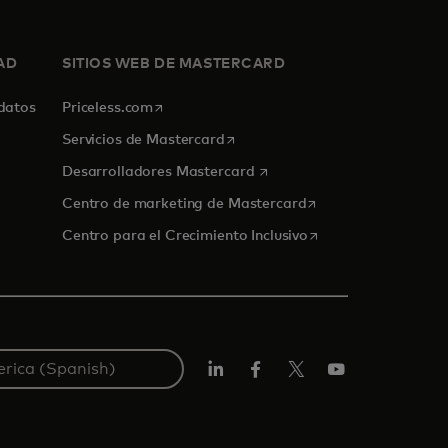
AD
SITIOS WEB DE MASTERCARD
se abre en una pestaña nueva
 datos
Priceless.com
se abre en una pestaña nueva
Servicios de Mastercard
se abre en una pestaña nue
Desarrolladores Mastercard
se abre en una pest
Centro de marketing de Mastercard
se abre en una pest
Centro para el Crecimiento Inclusivo
LinkedIn
Facebook
Twitter/X
YouTube