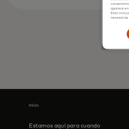
consentimi
aparece en 
Esto incluy
necesarias 
Inicio
Estamos aquí para cuando