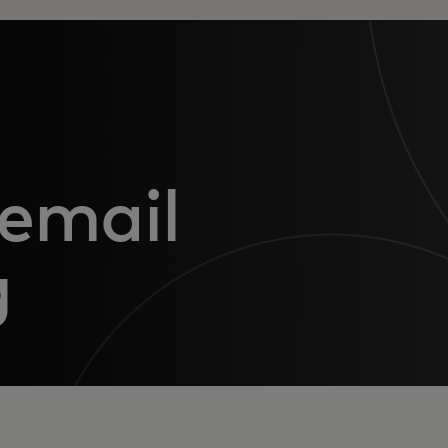
 email
g