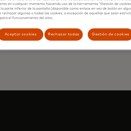
ento en cualquier momento haciendo uso de la herramienta “Gestión de cookie
la parte inferior de la pantalla (disponible como enlace en vez de botón en algun
e rechazar algunas o todas las cookies, a excepción de aquellas que sean estri
para el funcionamiento del sitio.
Aceptar cookies
Rechazar todas
Gestión de cookies