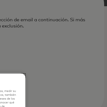
cción de email a continuación. Si más
 exclusión.
os, medir su
ios, también
eses de los
conocer qué
s de