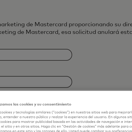
marketing de Mastercard proporcionando su dire
keting de Mastercard, esa solicitud anulará esta
izamos las cookies y su consentimiento
cookies y tecnologías similares (“cookies”) en nuestros sitios web para mejorarl
, entender a nuestro público y realzar la experiencia del usuario. En algunos sit
cookies para mostrar publicidad basada en las actividades de navegación e inter
 el sitio y en otros sitios. Haga clic en “Gestión de cookies” más adelante para 
lizamos en este sitio y las razones de ello. Usted puede cambiar sus preferencia