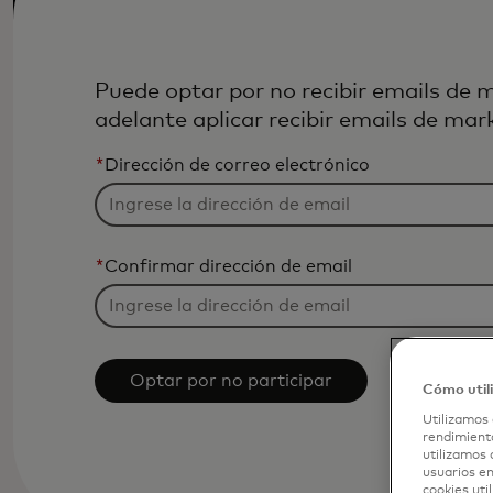
Puede optar por no recibir emails de 
adelante aplicar recibir emails de mar
*
Dirección de correo electrónico
*
Confirmar dirección de email
Optar por no participar
Cómo util
Utilizamos 
rendimiento
utilizamos 
usuarios en
cookies uti