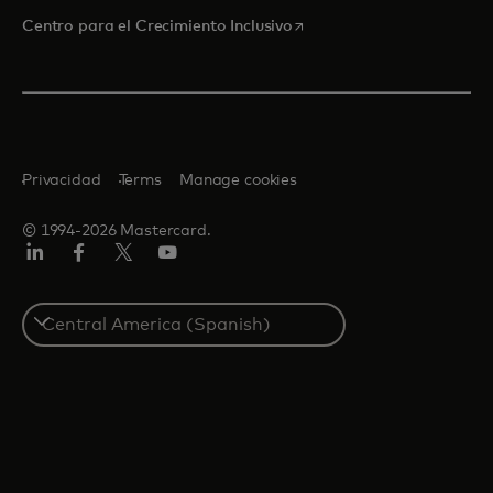
se abre en una pestaña nu
Centro para el Crecimiento Inclusivo
Privacidad
Terms
Manage cookies
© 1994-2026 Mastercard.
LinkedIn
Facebook
Twitter/X
YouTube
Select
a
country