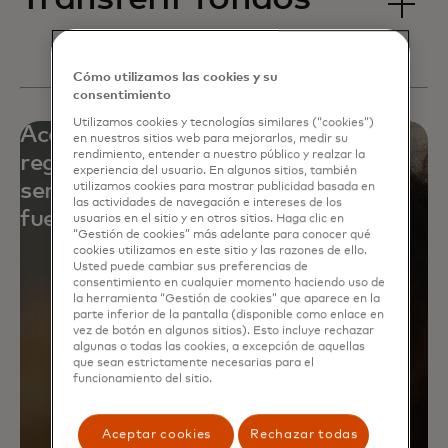
Cómo utilizamos las cookies y su
consentimiento
Utilizamos cookies y tecnologías similares (“cookies”)
Accede a redes de pago globales y
en nuestros sitios web para mejorarlos, medir su
rendimiento, entender a nuestro público y realzar la
regionales, soluciones multirail y
experiencia del usuario. En algunos sitios, también
servicios de primer nivel dentro y
utilizamos cookies para mostrar publicidad basada en
las actividades de navegación e intereses de los
fuera de Mastercard
usuarios en el sitio y en otros sitios. Haga clic en
“Gestión de cookies” más adelante para conocer qué
cookies utilizamos en este sitio y las razones de ello.
Usted puede cambiar sus preferencias de
consentimiento en cualquier momento haciendo uso de
la herramienta “Gestión de cookies” que aparece en la
parte inferior de la pantalla (disponible como enlace en
vez de botón en algunos sitios). Esto incluye rechazar
algunas o todas las cookies, a excepción de aquellas
que sean estrictamente necesarias para el
funcionamiento del sitio.
Aceptar cookies
Rechazar todas