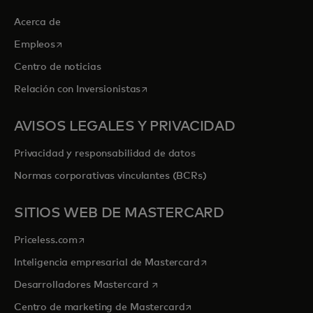
Acerca de
se abre en una pestaña nueva
Empleos
Centro de noticias
se abre en una pestaña nueva
Relación con Inversionistas
AVISOS LEGALES Y PRIVACIDAD
Privacidad y responsabilidad de datos
Normas corporativas vinculantes (BCRs)
SITIOS WEB DE MASTERCARD
se abre en una pestaña nueva
Priceless.com
se abre en una pestaña
Inteligencia empresarial de Mastercard
se abre en una pestaña nueva
Desarrolladores Mastercard
se abre en una pestaña nu
Centro de marketing de Mastercard