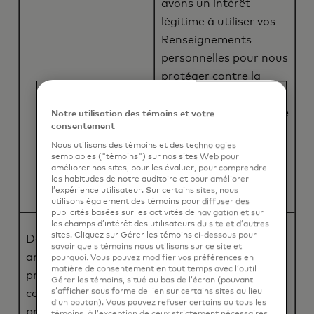
avons un intérêt
légitime à utiliser vos
Renseignements
personnelles pour nous
protéger contre la
fraude, sécuriser notre
programme ABU, notre
Notre utilisation des témoins et votre
consentement
réseau et les
Nous utilisons des témoins et des technologies
transactions de
semblables ("témoins") sur nos sites Web pour
paiement que nous
améliorer nos sites, pour les évaluer, pour comprendre
les habitudes de notre auditoire et pour améliorer
traitons.
l’expérience utilisateur. Sur certains sites, nous
utilisons également des témoins pour diffuser des
publicités basées sur les activités de navigation et sur
les champs d’intérêt des utilisateurs du site et d’autres
sites. Cliquez sur Gérer les témoins ci-dessous pour
Développer et
Vous avez consenti
savoir quels témoins nous utilisons sur ce site et
améliorer nos
à l'utilisation de vos
pourquoi. Vous pouvez modifier vos préférences en
matière de consentement en tout temps avec l’outil
produits, et services (y
Renseignements
Gérer les témoins, situé au bas de l’écran (pouvant
s’afficher sous forme de lien sur certains sites au lieu
compris le
personnelles ; ou
d’un bouton). Vous pouvez refuser certains ou tous les
programme ABU), tels
Le traitement est
témoins, à l’exception de ceux strictement nécessaires