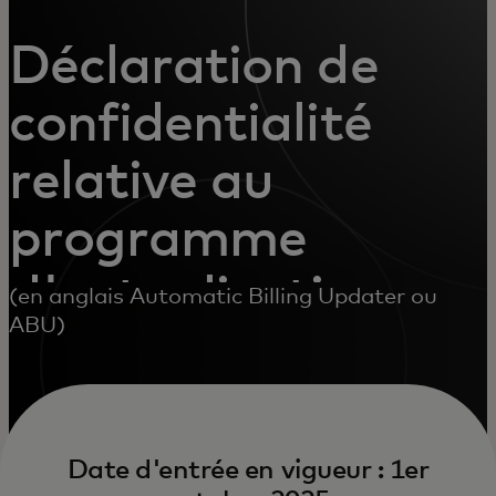
Déclaration de
confidentialité
relative au
programme
d'actualisation
(en anglais Automatic Billing Updater ou
ABU)
automatique de la
facturation
Date d'entrée en vigueur : 1er