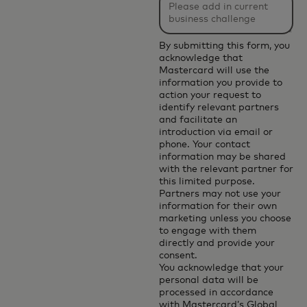
applied
after
3
By submitting this form, you
acknowledge that
characters.
Mastercard will use the
information you provide to
action your request to
identify relevant partners
and facilitate an
introduction via email or
phone. Your contact
information may be shared
with the relevant partner for
this limited purpose.
Partners may not use your
information for their own
marketing unless you choose
to engage with them
directly and provide your
consent.
You acknowledge that your
personal data will be
processed in accordance
with
Mastercard’s Global