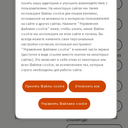
понять нашу аудиторию и улучшить взаимодействие с
пользователями. На некоторых сайтах мы также
используем Файлы cookie для показа рекламы,
*
Last Name
основанной на активности и интересах пользователей
на сайте и других сайтах. Нажмите "Управление
файлами cookie" ниже, чтобы узнать, какие Файлы
cookie мы используем на этом сайте и почему. Вы
*
Company Name
всегда можете изменить свои персональные
настройки согласия, используя инструмент
"Управление файлами cookie" в нижней части экрана
(доступно в виде ссылки вместо кнопки на некоторых
*
Business Email Address
сайтах). Это включает в себя отказ от некоторых или
всех Файлов cookie, за исключением тех, которые
строго необходимы для работы сайта.
*
Job Title
Принять Файлы cookie
Отклонить все
*
Country
Управлять Файлами cookie
Filtering
*
Current business
will
challenge
be