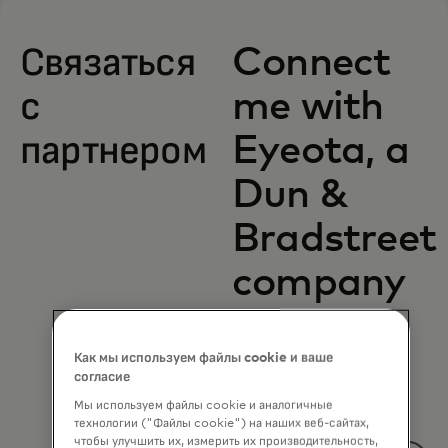
Связаться
Connect
с
me with
партнером
Eyeota, a
Dun &
Bradstreet
company
Complete the
form to receive
Как мы используем файлы cookie и ваше
information via
согласие
email.
Мы используем файлы cookie и аналогичные
технологии ("Файлы cookie") на наших веб-сайтах,
*
First Name
чтобы улучшить их, измерить их производительность,