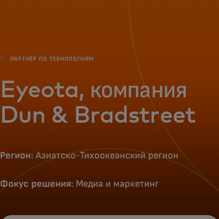
Для вас
Для бизнеса
ПАРТНЁР ПО ТЕХНОЛОГИЯМ
Для всего мира
Eyeota, компания
Dun & Bradstreet
Для новаторов
Новости и тренды
Регион
: Азиатско-Тихоокеанский регион
Фокус решения
: Медиа и маркетинг