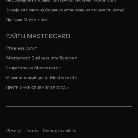
Информация из правил платежной системы Mastercard
Тарифная политика (правила установления стоимости услуг)
Правила Mastercard
САЙТЫ MASTERCARD
opens in a new tab
Priceless.com
opens in a new tab
Mastercard Business Intelligence
opens in a new tab
Разработчики Mastercard
opens in a new tab
Маркетинговый центр Mastercard
opens in a new tab
ЦЕНТР ИНКЛЮЗИВНОГО РОСТА
Privacy
Terms
Manage cookies