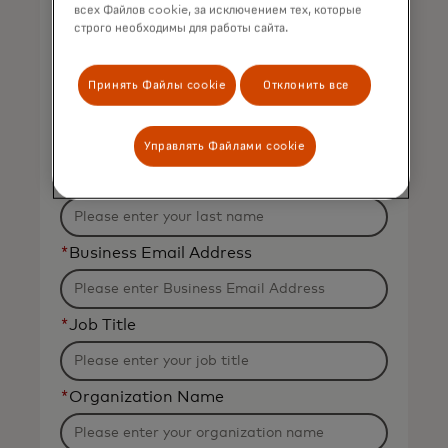
View on-demand
всех Файлов cookie, за исключением тех, которые
строго необходимы для работы сайта.
Complete the form to view
on-demand.
Принять Файлы cookie
Отклонить все
*
First Name
Управлять Файлами cookie
*
Last Name
*
Business Email Address
*
Job Title
*
Organization Name