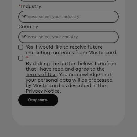
*
Industry
Filtering
Country
will
be
Filtering
applied
Yes, I would like to receive future
will
after
marketing materials from Mastercard.
be
*
3
By clicking the button below, I confirm
applied
characters.
that I have read and agree to the
after
Terms of Use
. You acknowledge that
your personal data will be processed
3
by Mastercard as described in the
characters.
Privacy Notice
.
Отправить