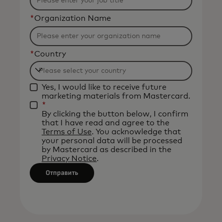
*
Organization Name
*
Country
Filtering
Yes, I would like to receive future
will
marketing materials from Mastercard.
be
*
By clicking the button below, I confirm
applied
that I have read and agree to the
after
Terms of Use
. You acknowledge that
your personal data will be processed
3
by Mastercard as described in the
characters.
Privacy Notice
.
Отправить