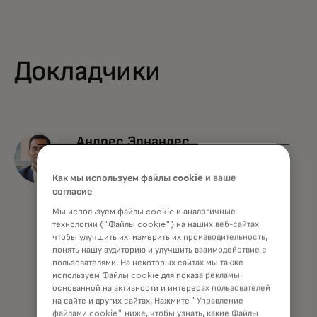
Докладчики
Андрес Эрнандес
Управляющий
Как мы используем файлы cookie и ваше
консультант, CISM,
согласие
CTPRP, CCSK,
Мы используем файлы cookie и аналогичные
консультационные
технологии ("Файлы cookie") на наших веб-сайтах,
чтобы улучшить их, измерить их производительность,
услуги по
понять нашу аудиторию и улучшить взаимодействие с
кибербезопасности,
пользователями. На некоторых сайтах мы также
используем Файлы cookie для показа рекламы,
Латинская Америка
основанной на активности и интересах пользователей
и Карибский
на сайте и других сайтах. Нажмите "Управление
файлами cookie" ниже, чтобы узнать, какие Файлы