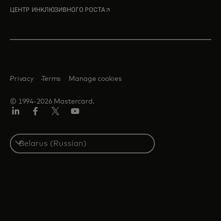
opens in a new tab
ЦЕНТР ИНКЛЮЗИВНОГО РОСТА
Privacy
Terms
Manage cookies
© 1994-2026 Mastercard.
LinkedIn
Facebook
X
YouTube
(ранее
Twitter)
Select
a
country