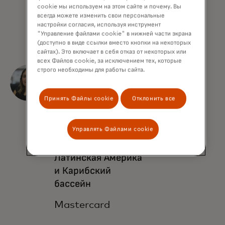
бассейн
cookie мы используем на этом сайте и почему. Вы
всегда можете изменить свои персональные
Mastercard
настройки согласия, используя инструмент
"Управление файлами cookie" в нижней части экрана
(доступно в виде ссылки вместо кнопки на некоторых
сайтах). Это включает в себя отказ от некоторых или
всех Файлов cookie, за исключением тех, которые
Мария Фернанда
строго необходимы для работы сайта.
Брисено
Принять Файлы cookie
Отклонить все
Младший
управляющий
Управлять Файлами cookie
консультант по
кибербезопасности,
Латинская Америка
и Карибский
бассейн
Mastercard