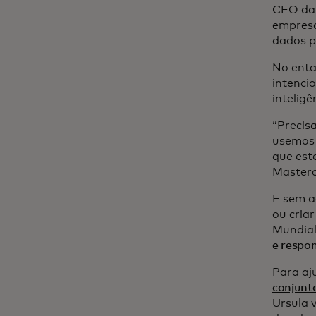
CEO da 
empresa
dados p
No enta
intenci
intelig
“Precis
usemos 
que este
Master
E sem ac
ou cria
Mundial
e respo
Para aj
conjunt
Ursula 