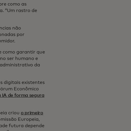
bre como as
a. “Um rastro de
ncias não
ionadas por
sumidor.
e como garantir que
 no ser humano e
 administrativo da
s digitais existentes
o Fórum Econômico
 IA de forma segura
eia criou
o primeiro
omissão Europeia,
dade futura depende