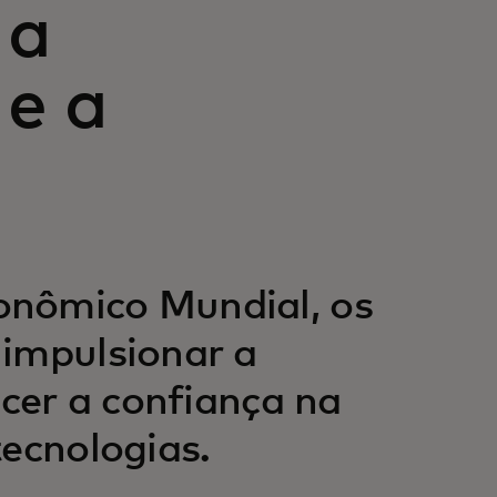
 a
 e a
onômico Mundial, os
 impulsionar a
ecer a confiança na
tecnologias.