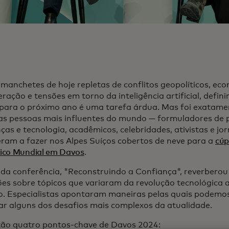
manchetes de hoje repletas de conflitos geopolíticos, ec
ração e tensões em torno da inteligência artificial, defini
 para o próximo ano é uma tarefa árdua. Mas foi exatame
as pessoas mais influentes do mundo — formuladores de po
ças e tecnologia, acadêmicos, celebridades, ativistas e jor
ram a fazer nos Alpes Suíços cobertos de neve para a
cúp
co Mundial em Davos
.
da conferência, "Reconstruindo a Confiança", reverberou
ões sobre tópicos que variaram da revolução tecnológica 
o. Especialistas apontaram maneiras pelas quais podemo
ar alguns dos desafios mais complexos da atualidade.
tão quatro pontos-chave de Davos 2024: