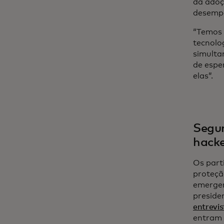
da adoç
desempe
“Temos 
tecnolo
simulta
de espe
elas”.
Segur
hacke
Os part
proteçã
emergen
preside
entrevi
entram 