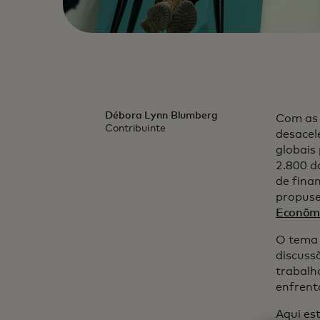
Débora Lynn Blumberg
Com as 
Contribuinte
desacele
globais
2.800 d
de finan
propuse
Econômi
O tema 
discuss
trabalh
enfrent
Aqui es