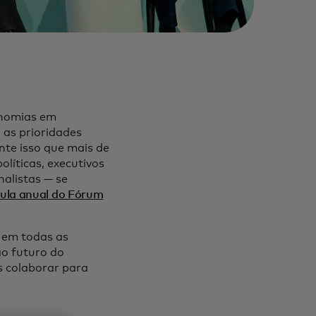
onomias em
r as prioridades
nte isso que mais de
líticas, executivos
nalistas — se
ula anual do Fórum
 em todas as
ao futuro do
s colaborar para