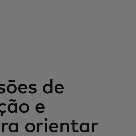
usões de
ção e
ra orientar