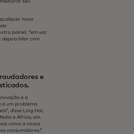
 melhorar seu
 qualquer nova
bas
utro painel, “em vez
a
depois
lidar com
fraudadores e
sticados.
inovação e a
de é um problema
s”, disse Ling Hai,
édio e África, em
obais como a nossa
sos consumidores.”