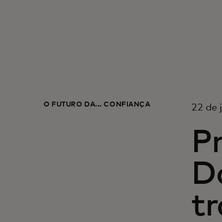
O FUTURO DA... CONFIANÇA
22 de 
Pr
D
tr