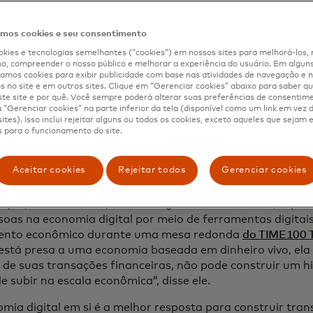
os cookies e seu consentimento
kies e tecnologias semelhantes (“cookies”) em nossos sites para melhorá-los, 
eligência artificial e outras ferramentas
, compreender o nosso público e melhorar a experiência do usuário. Em alguns 
mos cookies para exibir publicidade com base nas atividades de navegação e n
sionar a inclusão.
s no site e em outros sites. Clique em “Gerenciar cookies” abaixo para saber qu
te site e por quê. Você sempre poderá alterar suas preferências de consentim
“Gerenciar cookies” na parte inferior da tela (disponível como um link em vez
oors e intervenções em lojas por toda a cidade a debates
ites). Isso inclui rejeitar alguns ou todos os cookies, exceto aqueles que sejam
r, a inteligência artificial (sem surpresas) roubou a cena
 para o funcionamento do site.
ncia artificial em ritmo acelerado, líderes mundiais e altos
am maneiras pelas quais a tecnologia poderia ajudar aq
Aceitar cookies
Rejeitar todos
Gerenciar cookies
a serviços bancários ou crédito.
mplo, Jorn Lambert, Diretor Digital da Mastercard, explic
soas na economia digital por meio de ferramentas digitai
mento econômico durante uma mesa redonda
do TIME100 T
está presa a uma economia baseada em dinheiro vivo, ela
 de suas transações financeiras, não pode construir um hi
 subir na escala econômica”, disse ele.
mia digital em si é a melhor resposta para construir trans