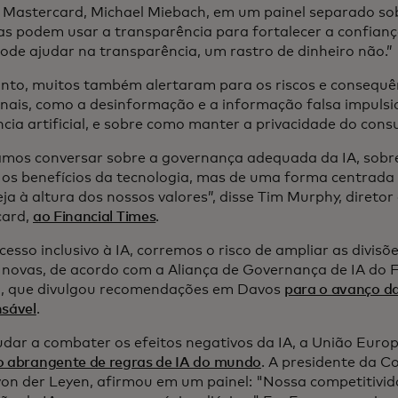
Mastercard, Michael Miebach, em um painel separado so
s podem usar a transparência para fortalecer a confianç
ode ajudar na transparência, um rastro de dinheiro não.”
nto, muitos também alertaram para os riscos e consequê
onais, como a desinformação e a informação falsa impuls
ência artificial, e sobre como manter a privacidade do con
amos conversar sobre a governança adequada da IA, sobr
os benefícios da tecnologia, mas de uma forma centrada
ja à altura dos nossos valores”, disse Tim Murphy, diretor
card,
ao Financial Times
.
esso inclusivo à IA, corremos o risco de ampliar as divisõe
r novas, de acordo com a Aliança de Governança de IA d
, que divulgou recomendações em Davos
para o avanço da
nsável
.
udar a combater os efeitos negativos da IA, a União Europ
o abrangente de regras de IA do mundo
. A presidente da C
von der Leyen, afirmou em um painel: "Nossa competitivi