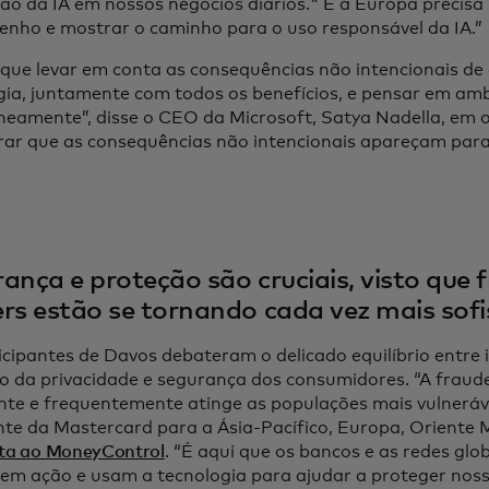
ão da IA em nossos negócios diários." E a Europa precisa
nho e mostrar o caminho para o uso responsável da IA.”
que levar em conta as consequências não intencionais de
gia, juntamente com todos os benefícios, e pensar em am
neamente”, disse o CEO da Microsoft, Satya Nadella, em o
rar que as consequências não intencionais apareçam par
ança e proteção são cruciais, visto que 
rs estão se tornando cada vez mais sofi
icipantes de Davos debateram o delicado equilíbrio entre 
o da privacidade e segurança dos consumidores. “A frau
te e frequentemente atinge as populações mais vulnerávei
nte da Mastercard para a Ásia-Pacífico, Europa, Oriente M
sta ao MoneyControl
. “É aqui que os bancos e as redes gl
em ação e usam a tecnologia para ajudar a proteger nos