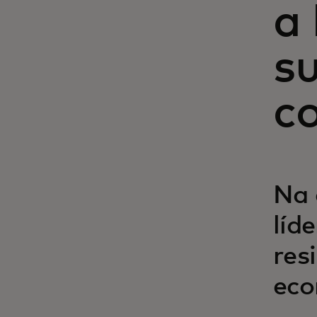
a 
su
c
Na 
líd
res
eco