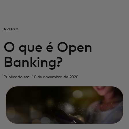
Para você
Para empresas
ARTIGO
O que é Open
Para o mundo
Banking?
Para inovadores
Publicado em: 10 de novembro de 2020
Notícias e tendências