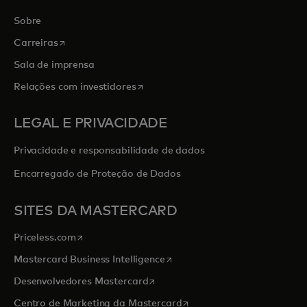
Sobre
abre em uma nova guia
Carreiras
Sala de imprensa
abre em uma nova guia
Relações com investidores
LEGAL E PRIVACIDADE
Privacidade e responsabilidade de dados
Encarregado de Proteção de Dados
SITES DA MASTERCARD
abre em uma nova guia
Priceless.com
abre em uma nova guia
Mastercard Business Intelligence
abre em uma nova guia
Desenvolvedores Mastercard
abre em uma nova guia
Centro de Marketing da Mastercard