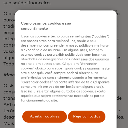
sua saúde financeira.
O acesso aos dados do consumidor também reduz a
burocracia e a troca de documentos dos processos
Como usamos cookies e seu
tradicionais de abertura de contas, pagamentos ou
consentimento
empréstimos, além de fornecer soluções que se
Usamos cookies e tecnologias semelhantes (“cookies”)
integram perfeitamente ao estilo de vida digital dos
em nossos sites para melhorá-los, medir o seu
consumidores. O que antes levava muito tempo
desempenho, compreender o nosso público e melhorar
a experiência do usuário. Em alguns sites, também
vasculhando arquivos antigos, agora leva apenas
usamos cookies para exibir publicidade com base nas
alguns minutos e um processo de permissões simples.
atividades de navegação e nos interesses dos usuários
Todos economizam tempo e paciência.
no site e em outros sites. Clique em “Gerenciar
cookies” abaixo para saber quais cookies usamos neste
site e por quê. Você sempre poderá alterar suas
Maior transparência e segurança
preferências de consentimento usando a ferramenta
“Gerenciar cookies” na parte inferior da tela (disponível
O sistema bancário aberto empodera os
como um link em vez de um botão em alguns sites).
consumidores, proporcionando maior segurança e
Isso inclui rejeitar alguns ou todos os cookies, exceto
aqueles que sejam estritamente necessários para o
transparência. Graças ao surgimento de conexões de
funcionamento do site.
API abertas, confiáveis e seguras, os consumidores
terão acesso a painéis onde poderão revisar, ativar e
Aceitar cookies
Rejeitar todos
desativar as conexões de compartilhamento de dados.
Mais transparência significa que os consumidores