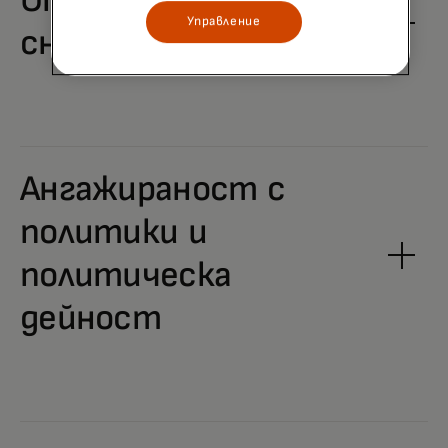
Отговорно
Управление
снабдяване
Ангажираност с
политики и
политическа
дейност