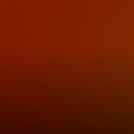
За вас
За бизнес
За света
За иноватори
Новини и тенденции