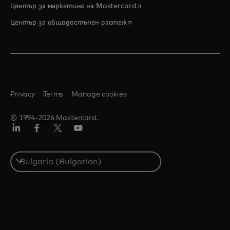
opens in a new tab
Център за маркетинг на Mastercard
opens in a new tab
Център за общодостъпен растеж
Privacy
Terms
Manage cookies
© 1994-2026 Mastercard.
LinkedIn
Facebook
Twitter/X
YouTube
Select
a
country