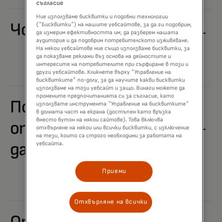
съгласие
Ние използваме бисквитки и подобни технологии
Човешки права
("Бисквитки") на нашите уебсайтове, за да ги подобрим,
да измерим ефективността им, да разберем нашата
аудитория и да подобрим потребителското изживяване.
На някои уебсайтове ние също използваме бисквитки, за
да показваме реклами въз основа на дейностите и
интересите на потребителите при сърфиране в този и
други уебсайтове. Кликнете върху "Управление на
бисквитките" по-долу, за да научите какви бисквитки
използваме на този уебсайт и защо. Винаги можете да
промените предпочитанията си за съгласие, като
Поверителност,
използвате инструмента "Управление на бисквитките"
в долната част на екрана (достъпен като връзка
вместо бутон на някои сайтове). Това включва
отговорност за
отхвърляне на някои или всички бисквитки, с изключение
на тези, които са строго необходими за работата на
уебсайта.
данни и сигурност
Приеми
Отхвърляне на всички