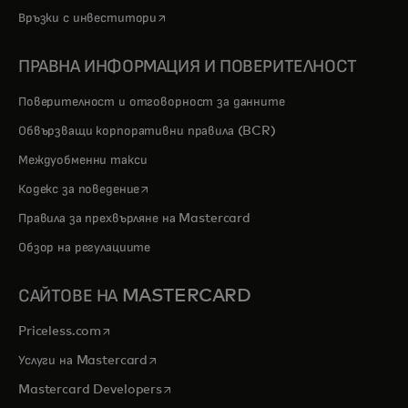
opens in a new tab
Връзки с инвеститори
ПРАВНА ИНФОРМАЦИЯ И ПОВЕРИТЕЛНОСТ
Поверителност и отговорност за данните
Обвързващи корпоративни правила (BCR)
Междуобменни такси
opens in a new tab
Кодекс за поведение
Правила за прехвърляне на Mastercard
Обзор на регулациите
САЙТОВЕ НА MASTERCARD
opens in a new tab
Priceless.com
opens in a new tab
Услуги на Mastercard
opens in a new tab
Mastercard Developers