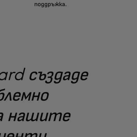
поддръжка.
rd създаде
блемно
за нашите
иенти.