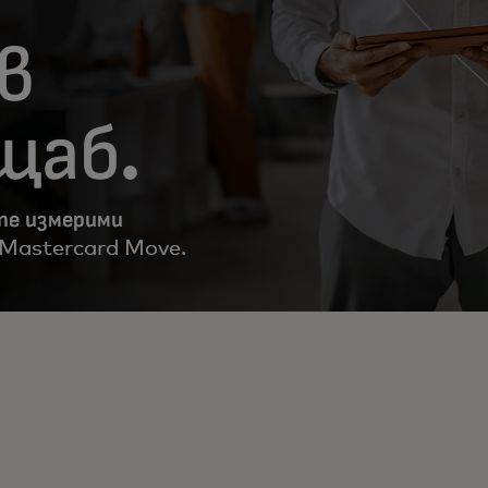
в
щаб.
те измерими
Mastercard Move.