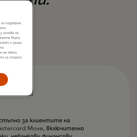
 ги подобрим,
ото
з основа на
икнете върху
бсайт и защо.
та
н на някои
ито са строго
стъпно за клиентите на
stercard Move, включително
нки, небанкови финансови