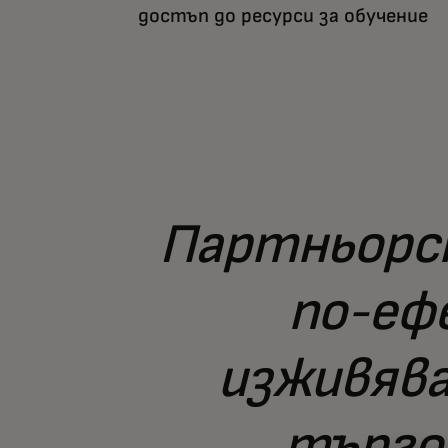
достъп до ресурси за обучение
Партньорс
по-еф
изживява
търго