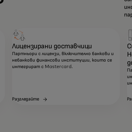
?
ин
па
Лицензирани доставчици
С
Н
Партньори с лицензи, включително банкови и
небанкови финансови институции, които се
д
интегрират с Mastercard.
Па
и
и
Разгледайте
Ра