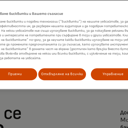
зваме бисквитки и Вашето съгласие
аме бисквитки и подобни технологии ("Бисквитки") на нашите уебсайтове, за да
 ефективността им, да разберем нашата аудитория и да подобрим потребителск
 На някои уебсайтове ние също използваме бисквитки, за да показваме реклами въ
Стергиос Цалис
 и интересите на потребителите при сърфиране в този и други уебсайтове. Кл
VP Payments Experience, Nuvei
 на бисквитките" по-долу, за да научите какви бисквитки използваме на този уе
ете да промените предпочитанията си за съгласие, като използвате инструмен
е на бисквитките" в долната част на екрана (достъпен като връзка вместо буто
ова включва отхвърляне на някои или всички бисквитки, с изключение на тези, ко
 за работата на уебсайта.
Приеми
Отхвърляне на всички
Управление
 се
До
Ma
ба