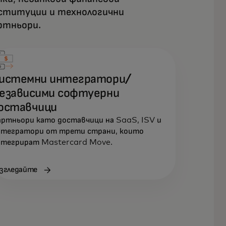
ституции и технологични
ртньори.
истемни интегратори/
езависими софтуерни
оставчици
ртньори като доставчици на SaaS, ISV и
нтегратори от трети страни, които
нтегрират Mastercard Move.
згледайте