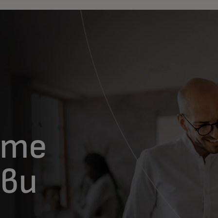
йте
ави