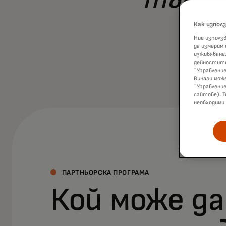
Как изпол
Ние използв
да измерим
изживяване.
дейностите
"Управление
Винаги мож
"Управлени
сайтове). Т
необходими
ПАРТНЬОРСКА ПРОГРАМА
Кой може да