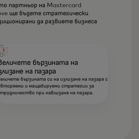
то партньор на Mastercard
ve ще бъдете стратегически
зиционирани да развиете бизнеса
величете бързината на
злизане на пазара
еличете бързината си на излизане на пазара с
вторяеми и мащабируеми стратегии за
трудничество при навлизане на пазара.