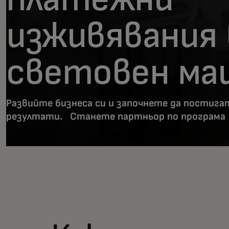
изживявания 
световен ма
Развийте бизнеса си и започнете да постига
резултати. Станете партньор по програма 