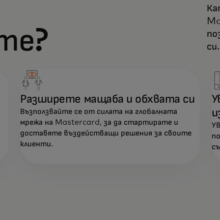
Ка
Mo
те?
по
си.
Разширете мащаба и обхвата си
У
и
Възползвайте се от силата на глобалната
мрежа на Mastercard, за да стартирате и
Ув
доставяте въздействащи решения за своите
по
клиенти.
съ