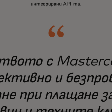
интегрирани API-та.
твото с Masterca
ективно и безпро
не при плащане 
вци и техните кл