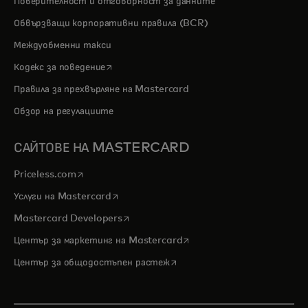
Поверителност и отговорност за данните
Обвързващи корпоративни правила (BCR)
Междуобменни такси
opens in a new tab
Кодекс за поведение
Правила за прехвърляне на Mastercard
Обзор на регулациите
САЙТОВЕ НА MASTERCARD
opens in a new tab
Priceless.com
opens in a new tab
Услуги на Mastercard
opens in a new tab
Mastercard Developers
opens in a new tab
Център за маркетинг на Mastercard
opens in a new tab
Център за общодостъпен растеж