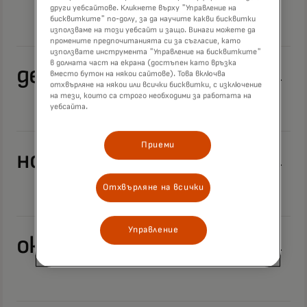
други уебсайтове. Кликнете върху "Управление на
бисквитките" по-долу, за да научите какви бисквитки
използваме на този уебсайт и защо. Винаги можете да
промените предпочитанията си за съгласие, като
използвате инструмента "Управление на бисквитките"
в долната част на екрана (достъпен като връзка
декември 2024 г.
вместо бутон на някои сайтове). Това включва
отхвърляне на някои или всички бисквитки, с изключение
на тези, които са строго необходими за работата на
уебсайта.
Приеми
ноември 2024 г.
Отхвърляне на всички
Управление
октомври 2024 г.