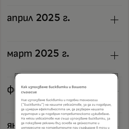
април 2025 г.
март 2025 г.
февруари 2025 г.
Как използваме бисквитки и Вашето
съгласие
Ние използваме бисквитки и подобни технологии
("Бисквитки") на нашите уебсайтове, за да ги подобрим,
да измерим ефективността им, да разберем нашата
аудитория и да подобрим потребителското изживяване.
На някои уебсайтове ние също използваме бисквитки, за
януари 2025 г.
да показваме реклами въз основа на дейностите и
интересите на потребителите при сърфиране в този и