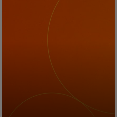
За вас
За бизнес
За света
За иноватори
Новини и тенденции