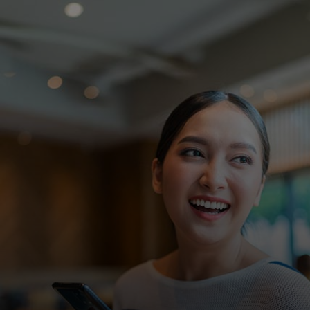
За вас
За бизнес
За света
За иноватори
Новини и тенденции