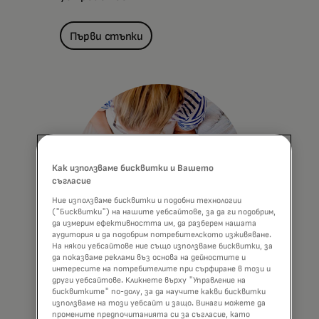
Първи стъпки
Как използваме бисквитки и Вашето
съгласие
Ние използваме бисквитки и подобни технологии
("Бисквитки") на нашите уебсайтове, за да ги подобрим,
да измерим ефективността им, да разберем нашата
аудитория и да подобрим потребителското изживяване.
На някои уебсайтове ние също използваме бисквитки, за
да показваме реклами въз основа на дейностите и
интересите на потребителите при сърфиране в този и
Click to Pay
други уебсайтове. Кликнете върху "Управление на
бисквитките" по-долу, за да научите какви бисквитки
По-сигурно онлайн разплащане.
използваме на този уебсайт и защо. Винаги можете да
промените предпочитанията си за съгласие, като