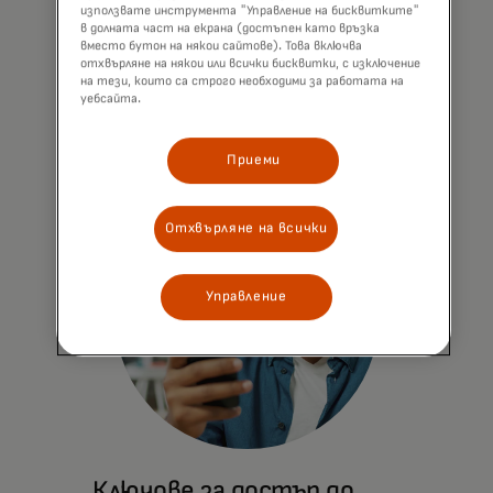
Регистрирайте се веднъж, изберете
използвате инструмента "Управление на бисквитките"
"Запомни ме" и ускорете процеса на
в долната част на екрана (достъпен като връзка
вместо бутон на някои сайтове). Това включва
плащане.
отхвърляне на някои или всички бисквитки, с изключение
на тези, които са строго необходими за работата на
уебсайта.
Научете повече
Приеми
Отхвърляне на всички
Управление
Ключове за достъп до