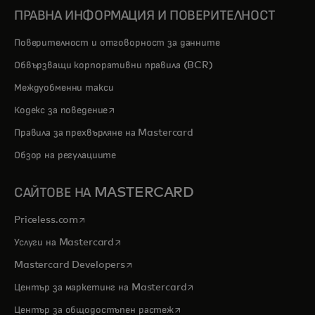
ПРАВНА ИНФОРМАЦИЯ И ПОВЕРИТЕЛНОСТ
Поверителност и отговорност за данните
Обвързващи корпоративни правила (BCR)
Междуобменни такси
opens in a new tab
Кодекс за поведение
Правила за прехвърляне на Mastercard
Обзор на регулациите
САЙТОВЕ НА MASTERCARD
opens in a new tab
Priceless.com
opens in a new tab
Услуги на Mastercard
opens in a new tab
Mastercard Developers
opens in a new tab
Център за маркетинг на Mastercard
opens in a new tab
Център за общодостъпен растеж