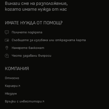
Винаги сме на разположение,
когато имате нужда от нас
ИМАТЕ НУЖДА ОТ ПОМОЩ?
Получете подкрепа
Съобщете за изгубена или открадната карта
Намерете банкомат
Често задавани въпроси
КОМПАНИЯ
Относно
opens in a new tab
Кариери
Нюзрум
opens in a new tab
Връзки с инвеститори