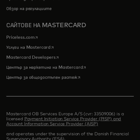
Обзор на регулациите
САЙТОВЕ НА MASTERCARD
opens in a new tab
Priceless.com
opens in a new tab
Услуги на Mastercard
opens in a new tab
Mastercard Developers
opens in a new tab
Център за маркетинг на Mastercard
opens in a new tab
Център за общодостъпен растеж
Mastercard OB Services Europe A/S (cvr: 33509006) is a
licensed
Payment Initiation Service Provider (PISP) and
Account Information Service Provider (AISP)
and operates under the supervision of the Danish Financial
Supervisory Authority (FSA).