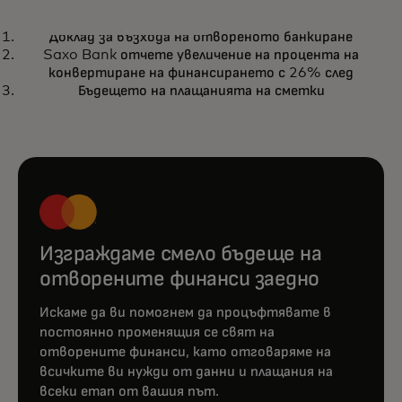
ДОКЛАД
Доклад за възхода на отвореното банкиране
Доклад за възхода на отвореното
opens in a new tab
Получете доклада
Saxo Bank отчете увеличение на процента на
банкиране
конвертиране на финансирането с 26% след
Бъдещето на плащанията на сметки
Изграждаме смело бъдеще на
отворените финанси заедно
Искаме да ви помогнем да процъфтявате в
постоянно променящия се свят на
отворените финанси, като отговаряме на
всичките ви нужди от данни и плащания на
всеки етап от вашия път.