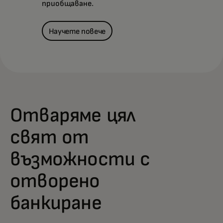
приобщаване.
Научете повече
Отваряме цял
свят от
възможности с
отворено
банкиране