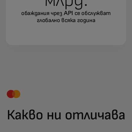
млрд.
обаждания чрез API се обслужват
глобално всяка година
Какво ни отличава