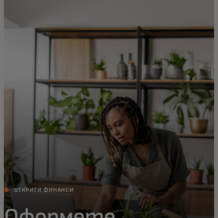
За вас
За бизнес
За света
За иноватори
Новини и тенденции
ОТКРИТИ ФИНАНСИ
Оформете