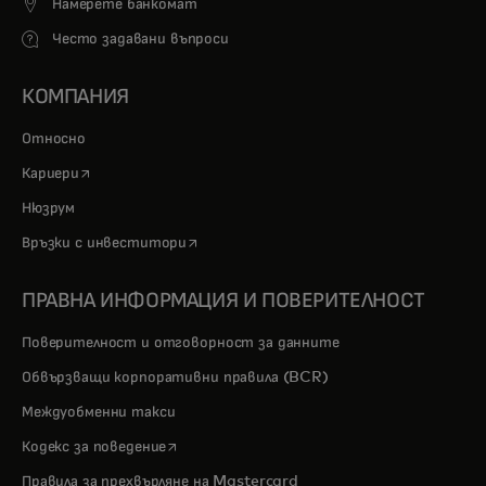
Намерете банкомат
Често задавани въпроси
КОМПАНИЯ
Относно
opens in a new tab
Кариери
Нюзрум
opens in a new tab
Връзки с инвеститори
ПРАВНА ИНФОРМАЦИЯ И ПОВЕРИТЕЛНОСТ
Поверителност и отговорност за данните
Обвързващи корпоративни правила (BCR)
Междуобменни такси
opens in a new tab
Кодекс за поведение
Правила за прехвърляне на Mastercard