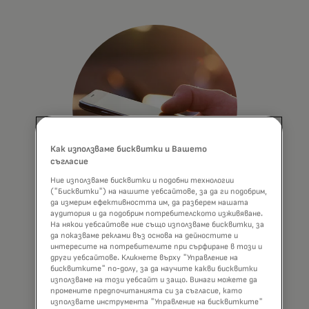
Как използваме бисквитки и Вашето
съгласие
Ние използваме бисквитки и подобни технологии
("Бисквитки") на нашите уебсайтове, за да ги подобрим,
да измерим ефективността им, да разберем нашата
Предлагайте бързи, лесни
аудитория и да подобрим потребителското изживяване.
На някои уебсайтове ние също използваме бисквитки, за
и сигурни плащания
да показваме реклами въз основа на дейностите и
интересите на потребителите при сърфиране в този и
Активирайте сигурни, лесни и
други уебсайтове. Кликнете върху "Управление на
бисквитките" по-долу, за да научите какви бисквитки
безпроблемни плащания между сметки
използваме на този уебсайт и защо. Винаги можете да
от всяка платформа във всички
промените предпочитанията си за съгласие, като
финансови екосистеми.
използвате инструмента "Управление на бисквитките"