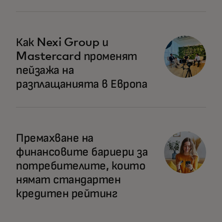
Как Nexi Group и
Mastercard променят
пейзажа на
разплащанията в Европа
opens in a new tab
Премахване на
финансовите бариери за
потребителите, които
нямат стандартен
кредитен рейтинг