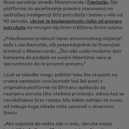
Nova saradnja između Mastercarda i
Feedzaija
, čija
platforma za sprječavanje prevara zasnovana na
vještačkoj inteligenciji štiti potrošače i banke u više od
90 zemalja,
ubrzat će implementaciju rizika od prevara
potrošača
na mnogim ključnim tržištima širom svijeta.
„Pokušavamo prekinuti lanac emocionalnog ubijanja“,
kaže Luke Reynolds, viši potpredsjednik za finansijski
kriminal u Mastercardu. „Što više uvida možemo dati
bankama da podijele sa svojim klijentima, veća je
vjerovatnoća da će prozreti prevaru.“
Ljudi se također mogu zaštititi tako što će paziti na
crvene zastavice: novi kontakt koji želi preći s
originalne platforme na šifriranu aplikaciju za
razmjenu poruka (što otežava praćenje), odnos koji se
neuobičajeno brzo razvija, bilo kakav zahtjev za novac
od nekoga koga nikada niste upoznali u stvarnom
životu.
„Ako osjećate da nešto nije u redu, vjerujte svojoj