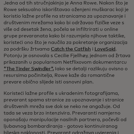
Jedna od tih stručnjakinja je Anna Rowe. Nakon što je
Rowe seksualno iskorištavao oženjeni muškarac koji je
koristio lažne profile na stranicama za upoznavanje i
društvenim mrežama kako bi održavao fizičke veze s
više od desetak žena, počela se infiltrirati u online
grupe prevaranata kako bi razumjela njihove taktike,
koristeći ono što je naučila za pokretanje organizacija
za podršku žrtvama
Catch the Catfish
i
LoveSaid
.
Potonju je osnovala s Cecilie Fjellhøy, jednom od žrtava
prikazanih u popularnom Netflixovom dokumentarcu
"The Tinder Swindler".
Iako se detalji razlikuju ovisno o
resursima počinitelja, Rowe kaže da romantične
prevare obično slijede isti osnovni plan.
Koristeći lažne profile s ukradenim fotografijama,
prevarant spama stranice za upoznavanje i stranice
društvenih mreža sve dok se neko ne angažuje. Od
tada se veza brzo intenzivira. Prevaranti namjerno
oponašaju manipulacije nasilnih partnera, počevši od
ljubavnog bombardiranja - gotovo kontinuiranog
bljeska naklonosti. Prevarant odražava uvjerenja i