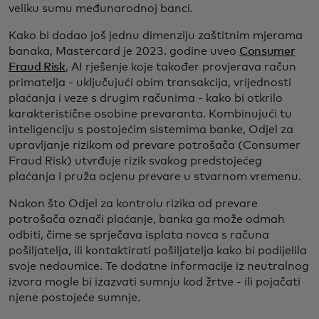
veliku sumu međunarodnoj banci.
Kako bi dodao još jednu dimenziju zaštitnim mjerama
banaka, Mastercard je 2023. godine uveo
Consumer
Fraud Risk
, AI rješenje koje također provjerava račun
primatelja - uključujući obim transakcija, vrijednosti
plaćanja i veze s drugim računima - kako bi otkrilo
karakteristične osobine prevaranta. Kombinujući tu
inteligenciju s postojećim sistemima banke, Odjel za
upravljanje rizikom od prevare potrošača (Consumer
Fraud Risk) utvrđuje rizik svakog predstojećeg
plaćanja i pruža ocjenu prevare u stvarnom vremenu.
Nakon što Odjel za kontrolu rizika od prevare
potrošača označi plaćanje, banka ga može odmah
odbiti, čime se sprječava isplata novca s računa
pošiljatelja, ili kontaktirati pošiljatelja kako bi podijelila
svoje nedoumice. Te dodatne informacije iz neutralnog
izvora mogle bi izazvati sumnju kod žrtve - ili pojačati
njene postojeće sumnje.