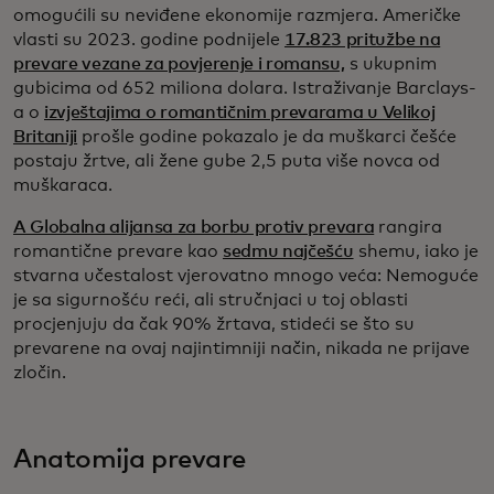
omogućili su neviđene ekonomije razmjera. Američke
vlasti su 2023. godine podnijele
17.823 pritužbe na
prevare vezane za povjerenje i romansu,
s ukupnim
gubicima od 652 miliona dolara. Istraživanje Barclays-
a o
izvještajima o romantičnim prevarama u Velikoj
Britaniji
prošle godine pokazalo je da muškarci češće
postaju žrtve, ali žene gube 2,5 puta više novca od
muškaraca.
A Globalna alijansa za borbu protiv prevara
rangira
romantične prevare kao
sedmu najčešću
shemu, iako je
stvarna učestalost vjerovatno mnogo veća: Nemoguće
je sa sigurnošću reći, ali stručnjaci u toj oblasti
procjenjuju da čak 90% žrtava, stideći se što su
prevarene na ovaj najintimniji način, nikada ne prijave
zločin.
Anatomija prevare