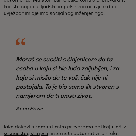
dokumente. Majstori psihološke kontrole, prevaranti
koriste najbolje ljudske impulse kao oružje u dobro
uvježbanim djelima socijalnog inženjeringa.
Moraš se suočiti s činjenicom da ta
osoba u koju si bio ludo zaljubljen, i za
koju si mislio da te voli, čak nije ni
postojala. To je bio samo lik stvoren s
namjerom da ti uništi život.
Anna Rowe
Iako dokazi o romantičnim prevarama datiraju još iz
šesnaestog stoljeća
, internet i automatizirani alati