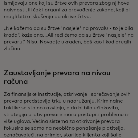
ismijavaju one koji su žrtve ovih prevara zbog njihove
naivnosti, ili čak i organi za provođenje zakona, koji bi
mogli biti u iskušenju da okrive žrtvu.
„Ne kažemo da su žrtve 'nasjele' na provalu - to je bila
krađa“, kaže ona. „Ali reći ćemo da su žrtve 'nasjele' na
prevaru.“ Nisu. Novac je ukraden, baš kao i kod drugih
zločina.
Zaustavljanje prevara na nivou
računa
Za finansijske institucije, otkrivanje i sprečavanje ovih
prevara predstavlja trku u naoružanju. Kriminalne
taktike se stalno razvijaju, a da bi bila učinkovita,
strategija protiv prevare mora pristupiti problemu iz
više uglova. Većina sistema za otkrivanje prevara
fokusira se samo na neobično ponašanje platitelja,
označavajući, na primjer, starijeg klijenta koji šalje