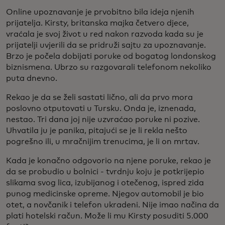
Online upoznavanje je prvobitno bila ideja njenih
prijatelja. Kirsty, britanska majka četvero djece,
vraćala je svoj život u red nakon razvoda kada su je
prijatelji uvjerili da se pridruži sajtu za upoznavanje.
Brzo je počela dobijati poruke od bogatog londonskog
biznismena. Ubrzo su razgovarali telefonom nekoliko
puta dnevno.
Rekao je da se želi sastati lično, ali da prvo mora
poslovno otputovati u Tursku. Onda je, iznenada,
nestao. Tri dana joj nije uzvraćao poruke ni pozive.
Uhvatila ju je panika, pitajući se je li rekla nešto
pogrešno ili, u mračnijim trenucima, je li on mrtav.
Kada je konačno odgovorio na njene poruke, rekao je
da se probudio u bolnici - tvrdnju koju je potkrijepio
slikama svog lica, izubijanog i otečenog, ispred zida
punog medicinske opreme. Njegov automobil je bio
otet, a novčanik i telefon ukradeni. Nije imao načina da
plati hotelski račun. Može li mu Kirsty posuditi 5.000