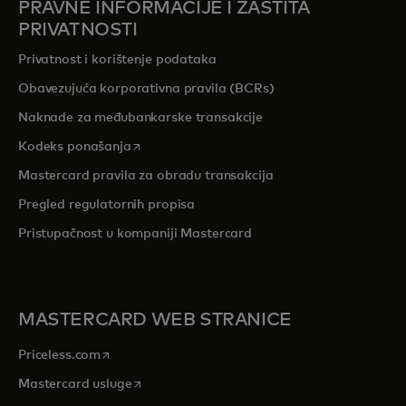
PRAVNE INFORMACIJE I ZAŠTITA
PRIVATNOSTI
Privatnost i korištenje podataka
Obavezujuća korporativna pravila (BCRs)
Naknade za međubankarske transakcije
opens in a new tab
Kodeks ponašanja
Mastercard pravila za obradu transakcija
Pregled r
egulatornih propisa
Pristupačnost u kompaniji Mastercard
MASTERCARD WEB STRANICE
opens in a new tab
Priceless.com
opens in a new tab
Mastercard usluge