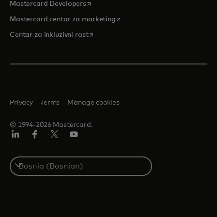
opens in a new tab
Mastercard Developers
opens in a new tab
Mastercard centar za marketing
opens in a new tab
Centar za inkluzivni rast
Privacy
Terms
Manage cookies
© 1994-2026 Mastercard.
Linkedin
Facebook
Twitter/X
Youtube
Select
a
country