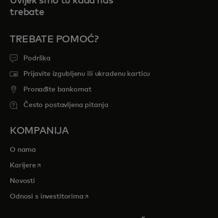
Uvijek smo tu kada nas
trebate
TREBATE POMOĆ?
Podrška
Prijavite izgubljenu ili ukradenu karticu
Pronađite bankomat
Često postavljena pitanja
KOMPANIJA
O nama
opens in a new tab
Karijere
Novosti
opens in a new tab
Odnosi s investitorima