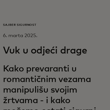
Za vas
Za biznis
SAJBER SIGURNOST
6. marta 2025.
Za svijet
Vuk u odjeći drage
Za inovatore
Kako prevaranti u
Novosti i trendovi
romantičnim vezama
manipulišu svojim
žrtvama - i kako