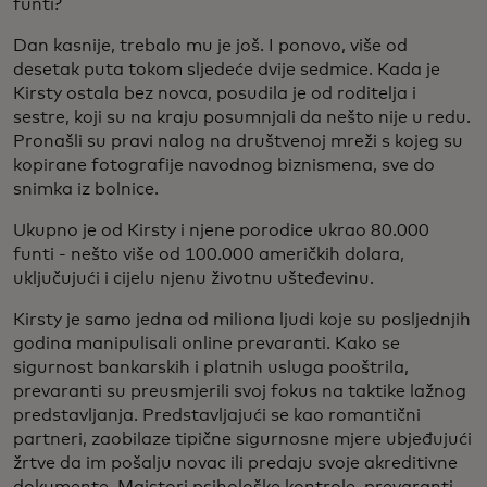
funti?
Dan kasnije, trebalo mu je još. I ponovo, više od
desetak puta tokom sljedeće dvije sedmice. Kada je
Kirsty ostala bez novca, posudila je od roditelja i
sestre, koji su na kraju posumnjali da nešto nije u redu.
Pronašli su pravi nalog na društvenoj mreži s kojeg su
kopirane fotografije navodnog biznismena, sve do
snimka iz bolnice.
Ukupno je od Kirsty i njene porodice ukrao 80.000
funti - nešto više od 100.000 američkih dolara,
uključujući i cijelu njenu životnu ušteđevinu.
Kirsty je samo jedna od miliona ljudi koje su posljednjih
godina manipulisali online prevaranti. Kako se
sigurnost bankarskih i platnih usluga pooštrila,
prevaranti su preusmjerili svoj fokus na taktike lažnog
predstavljanja. Predstavljajući se kao romantični
partneri, zaobilaze tipične sigurnosne mjere ubjeđujući
žrtve da im pošalju novac ili predaju svoje akreditivne