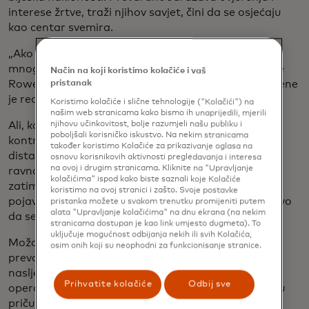
interese žrtve, traži njihov savjet, čini da se osjećaju
kao centar svemira.
„Ako imate nisko samopoštovanje, kao što imaju
mnoge žrtve, osjećaj važnosti je zaista moćan“, kaže
Način na koji koristimo kolačiće i vaš
Rowe. „To je kao, 'Neko me konačno shvata'.“ Na mene
pristanak
je red da budem sretan/sretna.
Koristimo kolačiće i slične tehnologije ("Kolačići") na
našim web stranicama kako bismo ih unaprijedili, mjerili
Ali, kako se veza produbljuje, prevaranti preuzimaju
njihovu učinkovitost, bolje razumjeli našu publiku i
poboljšali korisničko iskustvo. Na nekim stranicama
kontrolu, oscilirajući između gušenja obožavanja,
također koristimo Kolačiće za prikazivanje oglasa na
distanciranja i ljutnje kako bi žrtve držali izvan
osnovu korisnikovih aktivnosti pregledavanja i interesa
na ovoj i drugim stranicama. Kliknite na "Upravljanje
ravnoteže. Mogli bi izazvati neslaganje sa žrtvom, a
kolačićima" ispod kako biste saznali koje Kolačiće
zatim je proganjati nekoliko dana. Kada se ponovo
koristimo na ovoj stranici i zašto. Svoje postavke
pojave, žrtva je obično popustljivija, jer ne želi ponovo
pristanka možete u svakom trenutku promijeniti putem
alata "Upravljanje kolačićima" na dnu ekrana (na nekim
da se osjeća napušteno.
stranicama dostupan je kao link umjesto dugmeta). To
uključuje mogućnost odbijanja nekih ili svih Kolačića,
Možda nakon nekoliko mjeseci ili čak godina veze,
osim onih koji su neophodni za funkcionisanje stranice.
prevarant uvodi prvi zahtjev za zajam - da oslobodi
nasljedstvo vezano u trust fondu, da plati hitnu
Prihvatite kolačiće
Odbij sve
operaciju, da dođe u posjetu žrtvi - ispreplićući laži u
priču koju su izmislili.