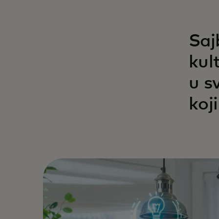
Saj
kul
u s
koj