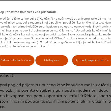
njih godina, pametni uređaji su postali popularni. Sada su
 domu povezani na Wi-Fi i mogu vam pomoći u upravljanju
oji koristimo kolačiće i vaš pristanak
nju novih namirnica ili pripremi šoljice kafe za vas ujutro.
olačiće i slične tehnologije ("Kolačići") na našim web stranicama kako bismo ih un
ktičnost i prednosti, sajber kriminalci ih mogu iskoristiti 
ovu učinkovitost, bolje razumjeli našu publiku i poboljšali korisničko iskustvo. Na 
također koristimo Kolačiće za prikazivanje oglasa na osnovu korisnikovih aktivn
nformacije o vašem životu. Na primjer, 2015. godine istraži
ja i interesa na ovoj i drugim stranicama. Kliknite na "Upravljanje kolačićima" 
nom frižideru
koja je napadačima omogućavala presretanj
li koje Kolačiće koristimo na ovoj stranici i zašto. Svoje postavke pristanka mož
roz ovu ranjivost, hakeri su mogli pristupiti ne samo e-mai
omijeniti putem alata "Upravljanje kolačićima" na dnu ekrana (na nekim strani
 kao link umjesto dugmeta). To uključuje mogućnost odbijanja nekih ili svih Kolač
m povezanim računima.
phodni za funkcionisanje stranice.
, nisu u pitanju samo pametni frižideri - sve što je povez
ta. Nedavno, 2020. godine, istraživač sigurnosti Martin H
Prihvatite kolačiće
Odbij sve
Upravljanje kolačićim
 aparati za kafu mogu hakirati radi isporuke ransomwarea
.
ti firmvera, Hron je mogao zaključati mašine i zahtijevati 
nalnost.
 prvi pogled prijetnja upućena kroz kapućino može zvučati
va ozbiljnu poentu o sajber sigurnosti u modernom dobu. 
o bezopasnima, poput aparata za kafu i frižidera, sada s
netom i našim podacima, što ih čini potencijalnim ulaznim 
ce.