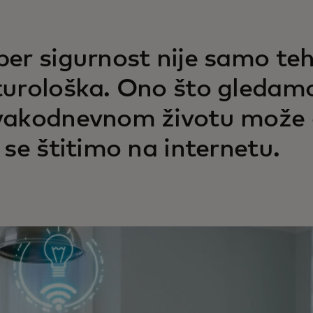
ber sigurnost nije samo teh
turološka. Ono što gledamo
vakodnevnom životu može o
i se štitimo na internetu.