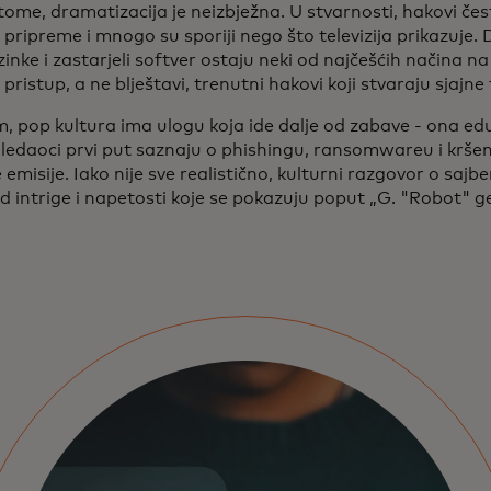
ome, dramatizacija je neizbježna. U stvarnosti, hakovi čes
pripreme i mnogo su sporiji nego što televizija prikazuje. 
zinke i zastarjeli softver ostaju neki od najčešćih načina n
 pristup, a ne blještavi, trenutni hakovi koji stvaraju sjajn
 pop kultura ima ulogu koja ide dalje od zabave - ona educi
ledaoci prvi put saznaju o phishingu, ransomwareu i krš
 emisije. Iako nije sve realistično, kulturni razgovor o sajb
od intrige i napetosti koje se pokazuju poput „G. "Robot" g