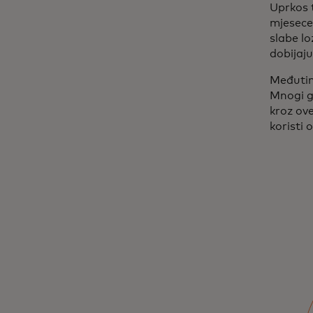
Uprkos t
mjesece 
slabe lo
dobijaju
Međutim,
Mnogi g
kroz ove
koristi 
Kada je u pitanju
prevara, osjećaj