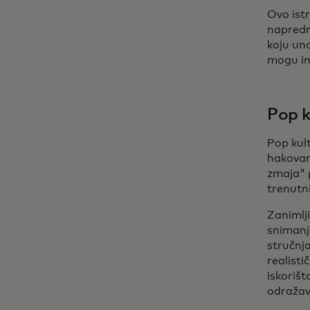
Ovo istr
napredna
koju un
mogu ima
Pop k
Pop kul
hakovan
zmaja" 
trenutni
Zanimlj
snimanj
stručnja
realisti
iskorišt
odražava