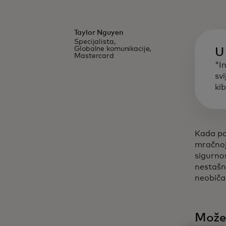
Taylor Nguyen
Specijalista,
Globalne komunikacije,
U 
Mastercard
"I
sv
ki
Kada po
mračnoj 
sigurno
nestašni
neobičan
Možem