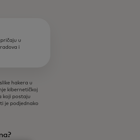
 pričaju u
gradova i
like hakera u
nje kibernetičkoj
 koji postaju
sti je podjednako
ma?