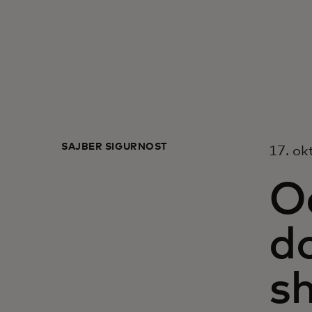
SAJBER SIGURNOST
17. ok
O
do
sh