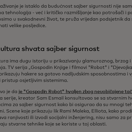
aživanje je istaklo da budućnost sajber sigurnosti nije samo
 tehnologija - već i kritičko razmišljanje kao potrošači i po
osimo u svakodnevni život, te pruža vrijedan podsjetnik da
ti velike posljedice.
ultura shvata sajber sigurnost
tura ima dugu istoriju u prikazivanju glamuroznog, brzog 
ja. TV serija „Gospodin Knjige i filmovi "Robot" i "Djevoj
prikazuju hakere sa gotovo nadljudskim sposobnostima i 
 pristup osjetljivim sistemima.
ivo je da
je "Gospodin Robot" hvaljen zbog neuobičajene tač
a serije, kreator Sam Esmail konsultovao se sa stvarnim h
cima za sajber sigurnost kako bi osigurao da su mnogi tehn
čni. Scene koje prikazuju lik Rami Maleka, Elliota, kako prod
ava ranjivosti ili izvodi socijalni inženjering, nisu samo za 
ju stvarne tehnike koje se koriste u toj oblasti.