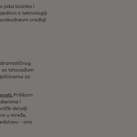
 jaka lozinka i
jedinci o tehnologiji
 svakodnevni uređaji
i dramatičnog
ka sa tetovažom
vještinama za
nosti.
Prilikom
akerima i
ički detalji
ire u mreže,
predstavu - one