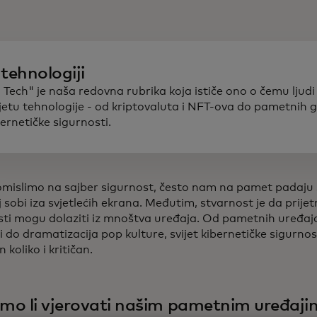
tehnologiji
n Tech" je naša redovna rubrika koja ističe ono o čemu ljudi
ijetu tehnologije - od kriptovaluta i NFT-ova do pametnih 
bernetičke sigurnosti.
mislimo na sajber sigurnost, često nam na pamet padaju s
sobi iza svjetlećih ekrana. Međutim, stvarnost je da prijet
sti mogu dolaziti iz mnoštva uređaja. Od pametnih uređaja
 do dramatizacija pop kulture, svijet kibernetičke sigurno
 koliko i kritičan.
o li vjerovati našim pametnim uređaji