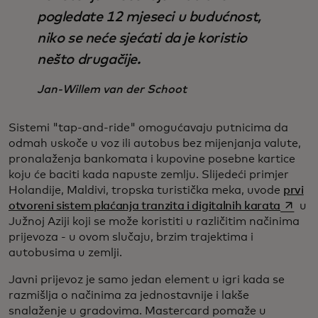
pogledate 12 mjeseci u budućnost,
niko se neće sjećati da je koristio
nešto drugačije.
Jan-Willem van der Schoot
Sistemi "tap-and-ride" omogućavaju putnicima da
odmah uskoče u voz ili autobus bez mijenjanja valute,
pronalaženja bankomata i kupovine posebne kartice
koju će baciti kada napuste zemlju. Slijedeći primjer
Holandije, Maldivi, tropska turistička meka, uvode
prvi
opens 
otvoreni sistem plaćanja tranzita i digitalnih karata
u
Južnoj Aziji koji se može koristiti u različitim načinima
prijevoza - u ovom slučaju, brzim trajektima i
autobusima u zemlji.
Javni prijevoz je samo jedan element u igri kada se
razmišlja o načinima za jednostavnije i lakše
snalaženje u gradovima. Mastercard pomaže u