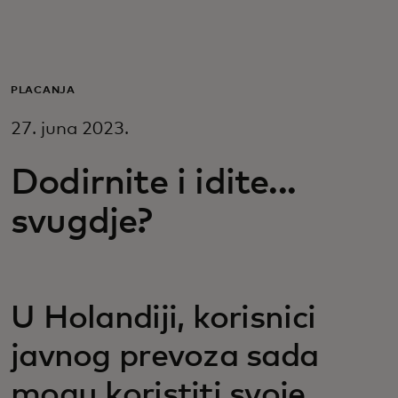
Za vas
Za biznis
PLAĆANJA
27. juna 2023.
Za svijet
Dodirnite i idite...
Za inovatore
svugdje?
Novosti i trendovi
U Holandiji, korisnici
javnog prevoza sada
mogu koristiti svoje