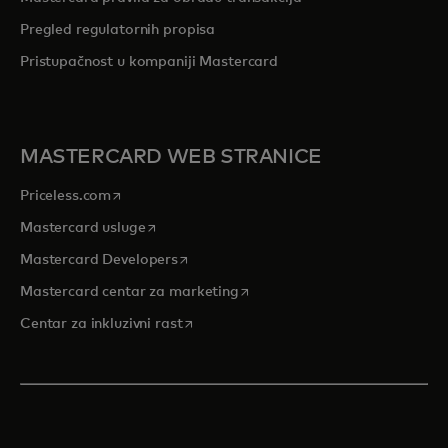
Pregled r
egulatornih propisa
Pristupačnost u kompaniji Mastercard
MASTERCARD WEB STRANICE
opens in a new tab
Priceless.com
opens in a new tab
Mastercard usluge
opens in a new tab
Mastercard Developers
opens in a new tab
Mastercard centar za marketing
opens in a new tab
Centar za inkluzivni rast