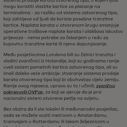
sistema prodaje karata otvorenog tipa, u kojem ljudi
mogu koristiti vlastite kartice za plaćanje na
terminalima - za razliku od sistema zatvorenog tipa,
koji zahtijeva od ljudi da koriste posebne tranzitne
kartice. Naplata karata u otvorenom krugu smanjuje
operativne troškove naplate karata i olakšava iskustvo
prijevoza - nema potrebe za čekanjem u redu za
kupovinu tranzitne karte ili njeno dopunjavanje.
Među posjetiocima Londona bili su čelnici tranzita i
vladini zvaničnici iz Holandije, koji su godinama ranije
uveli sistem pametnih kartica zatvorenog tipa, ali su
imali daleko veće ambicije: stvaranje sistema prodaje
karata otvorenog tipa koji bi obuhvatao cijelu zemlju.
Ranije ovog mjeseca, upravo su to i učinili,
zvanično
pokrenuvši OVPay
, za koji se vjeruje da je prvi
nacionalni sistem otvorene petlje na svijetu.
Bez obzira da li ste lokalni ili međunarodni posjetilac,
sada se možete voziti metroom u Amsterdamu,
tramvajem u Rotterdamu ili lakom željeznicom u