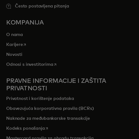
Često postavljena pitanja
KOMPANIJA
O nama
opens in a new tab
Karijere
Novosti
opens in a new tab
Odnosi s investitorima
PRAVNE INFORMACIJE I ZAŠTITA
PRIVATNOSTI
Privatnost i korištenje podataka
Obavezujuća korporativna pravila (BCRs)
Naknade za međubankarske transakcije
opens in a new tab
Kodeks ponašanja
Mastercard pravila za obradu transakcija