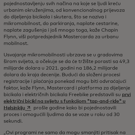
pojednostavljenju svih načina na koje se ljudi kreću
urbanim okruženjima, od konvencionalnog prijevoza
do dijeljenja bicikala i skutera, što se naziva i
mikromobilnost, do parkiranja, naplate cestarine,
naplate zagušenja i još mnogo toga, kaže Chapin
Flynn, viši potpredsjednik Mastercarda za urbanu
mobilnost.
Usvajanje mikromobilnosti ubrzava se u gradovima
širom svijeta, a očekuje se da će tržište porasti sa 49,3
milijarde dolara u 2021. godini na 186,2 milijarde
dolara do kraja decenije. Budući da složeni procesi
registracije i plaćanja ponekad mogu biti odvraćajući
faktor, kaže Flynn, Mastercard i platforma za dijeljenje
bicikala i električnih bicikala Freebike predstavili su
prvi
električni bicikl na svijetu s funkcijom "tap-and-ride" u
opens in a new tab
Helsinkiju
prošle godine kako bi pojednostavili
proces i omogućili ljudima da se voze u roku od 30
sekundi.
„Ovi programi ne samo da mogu smanjiti pritisak na