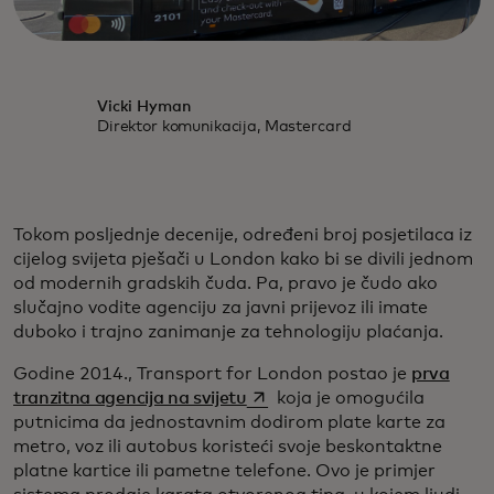
Vicki Hyman
Direktor komunikacija, Mastercard
Tokom posljednje decenije, određeni broj posjetilaca iz
cijelog svijeta pješači u London kako bi se divili jednom
od modernih gradskih čuda. Pa, pravo je čudo ako
slučajno vodite agenciju za javni prijevoz ili imate
duboko i trajno zanimanje za tehnologiju plaćanja.
Godine 2014., Transport for London postao je
prva
opens in a new tab
tranzitna agencija na svijetu
koja je omogućila
putnicima da jednostavnim dodirom plate karte za
metro, voz ili autobus koristeći svoje beskontaktne
platne kartice ili pametne telefone. Ovo je primjer