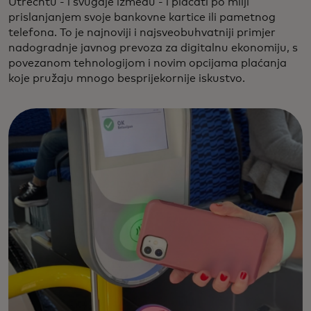
Utrechtu - i svugdje između - i plaćati po milji
prislanjanjem svoje bankovne kartice ili pametnog
telefona. To je najnoviji i najsveobuhvatniji primjer
nadogradnje javnog prevoza za digitalnu ekonomiju, s
povezanom tehnologijom i novim opcijama plaćanja
koje pružaju mnogo besprijekornije iskustvo.