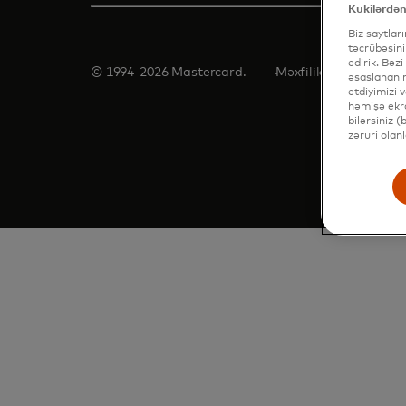
Kukilərdən
Biz saytlar
təcrübəsini
edirik. Bəzi
© 1994-2026 Mastercard.
Məxfilik
Şərtlər
Ku
əsaslanan r
etdiyimizi 
həmişə ekra
bilərsiniz 
zəruri olan