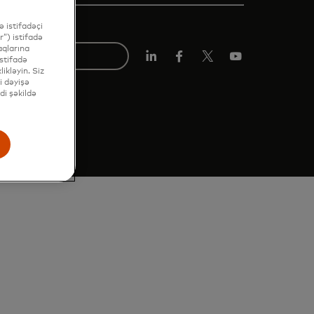
 istifadəçi
”) istifadə
aqlarına
stifadə
Linkedin
Facebook
Twitter/X
Youtube
ikləyin. Siz
i dəyişə
di şəkildə