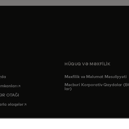
HÜQUQ VƏ MƏXFİLİK
zda
Məxfilik və Məlumat Məsuliyyəti
Məcburi Korporativ Qaydalar (B
opens in a new tab
imkanları
lar)
ƏR OTAĞI
opens in a new tab
arla əlaqələr