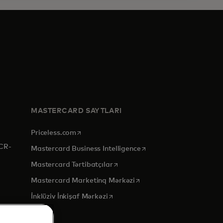
MASTERCARD SAYTLARI
opens in a new tab
Priceless.com
CR-
opens in a new tab
Mastercard Business Intelligence
opens in a new tab
Mastercard Tərtibatçılar
opens in a new tab
Mastercard Marketinq Mərkəzi
opens in a new tab
İnklüziv İnkişaf Mərkəzi