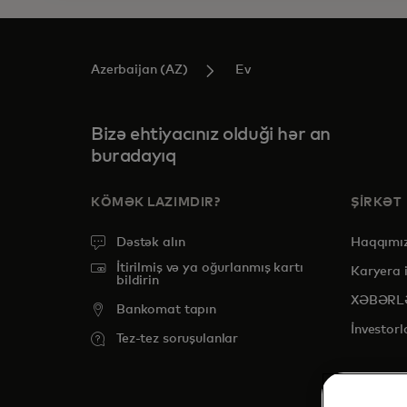
Azerbaijan (AZ)
Ev
Bizə ehtiyacınız olduği hər an
buradayıq
KÖMƏK LAZIMDIR?
ŞİRKƏT
Dəstək alın
Haqqımı
İtirilmiş və ya oğurlanmış kartı
Karyera 
bildirin
XƏBƏRL
Bankomat tapın
İnvestorl
Tez-tez soruşulanlar