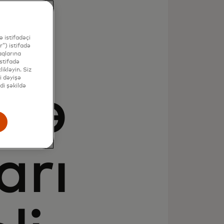
də
 istifadəçi
”) istifadə
aqlarına
stifadə
ikləyin. Siz
i dəyişə
di şəkildə
ərə
arı