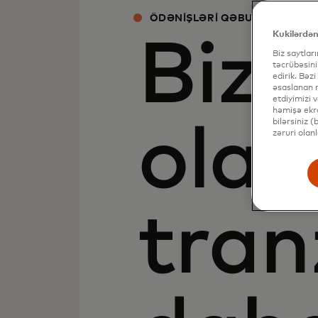
ÖDƏNIŞLƏRI QƏBULETMƏ YOL
Kukilərdən
Biz 
Biz saytlar
təcrübəsini
edirik. Bəzi
əsaslanan r
etdiyimizi 
həmişə ekra
bilərsiniz 
olan
zəruri olan
tran