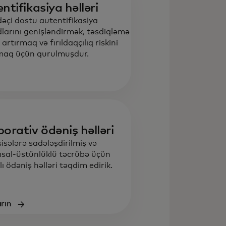
ntifikasiya həlləri
dəçi dostu autentifikasiya
larını genişləndirmək, təsdiqləmə
i artırmaq və fırıldaqçılıq riskini
maq üçün qurulmuşdur.
orativ ödəniş həlləri
sələrə sadələşdirilmiş və
sal-üstünlüklü təcrübə üçün
lı ödəniş həlləri təqdim edirik.
rın