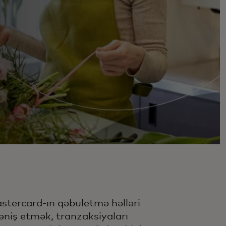
stercard-ın qəbuletmə həlləri
əniş etmək, tranzaksiyaları