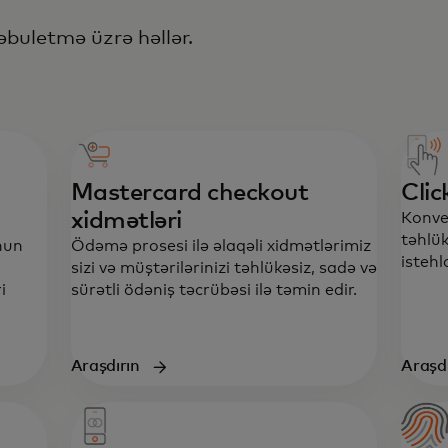
əbuletmə üzrə həllər.
Mastercard checkout
Clic
xidmətləri
Konver
təhlük
mnun
Ödəmə prosesi ilə əlaqəli xidmətlərimiz
istehl
sizi və müştərilərinizi təhlükəsiz, sadə və
i
sürətli ödəniş təcrübəsi ilə təmin edir.
Araşdırın
Araşdı