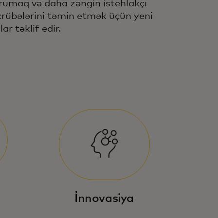
rumaq və daha zəngin istehlakçı
crübələrini təmin etmək üçün yeni
lar təklif edir.
İnnovasiya