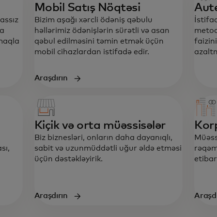
Mobil Satış Nöqtəsi
Aute
massız
Bizim aşağı xərcli ödəniş qəbulu
İstifa
la
həllərimiz ödənişlərin sürətli və asan
metod
maqla
qəbul edilməsini təmin etmək üçün
faizin
mobil cihazlardan istifadə edir.
azalt
Araşdırın
Kiçik və orta müəssisələr
Korp
Biz biznesləri, onların daha dayanıqlı,
Müəssi
sı,
sabit və uzunmüddətli uğur əldə etməsi
rəqəm
üçün dəstəkləyirik.
etibar
Araşdırın
Araşdı