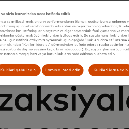
LARI
 və sizin icazənizdən necə istifadə edirik
hər ölçü
ımızı təkmilləşdirmək, onların performanslarını ölçmək, auditoriyamızı anlamaq və
 artırmaq üçün veb-saytlarımızda kukilərdən və oxşar texnologiyalardan (“Kukilər
 saytlarda biz, istifadəçilərin saytımız və digər saytlardakı fəaliyyətlərinə və mar
eklamlar göstərmək üçün kukilərdən istifadə edirik. Bu saytda hansı kukilərdən i
və nə üçün istifadə etdiyimizi öyrənmək üçün aşağıda "Kukiləri idarə et" üzərinə kl
nın altındakı “Kukiləri idarə et” düyməsindən istifadə edərək razılıq seçimləriniz
(bəzi saytlarda düymə əvəzinə keçid kimi mövcuddur). Bu, saytın işləməsi üçün cid
 biznesl
lar istisna olmaqla, bəzi və ya bütün kukilərin rədd edilməsini əhatə edir.
Kukiləri qəbul edin
Hamısını rədd edin
Kukiləri idarə edin
zaksiyal