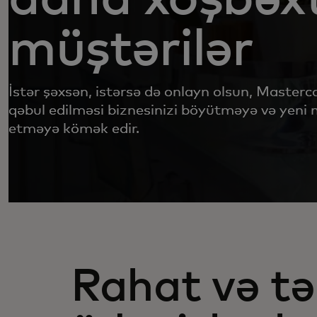
müştərilər
İstər şəxsən, istərsə də onlayn olsun, Masterc
qəbul edilməsi biznesinizi böyütməyə və yeni m
etməyə kömək edir.
Rahat və tə