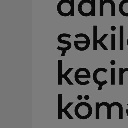
daha
şəki
keçi
kömə