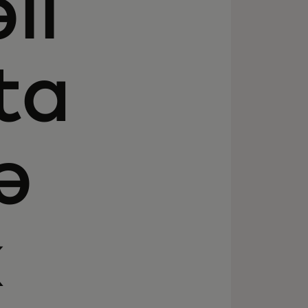
li
ta
ə
k