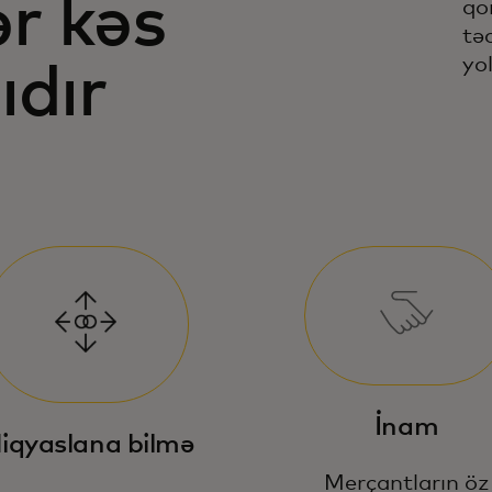
ər kəs
qo
tə
yol
ıdır
İnam
iqyaslana bilmə
Merçantların öz