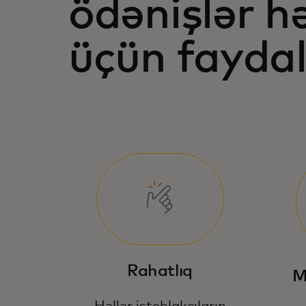
ödənişlər h
üçün faydal
Rahatlıq
M