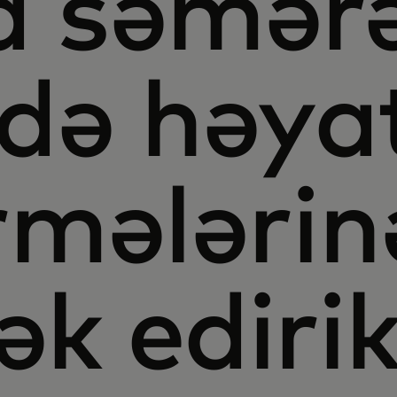
 səmərə
ldə həya
rmələrin
k ediri