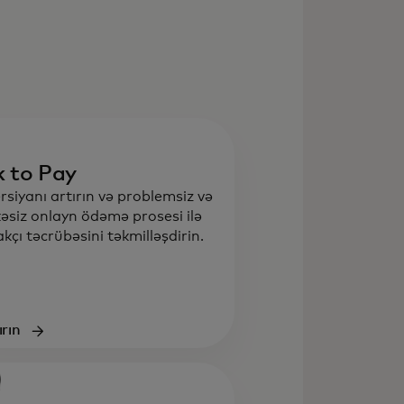
k to Pay
siyanı artırın və problemsiz və
əsiz onlayn ödəmə prosesi ilə
akçı təcrübəsini təkmilləşdirin.
rın