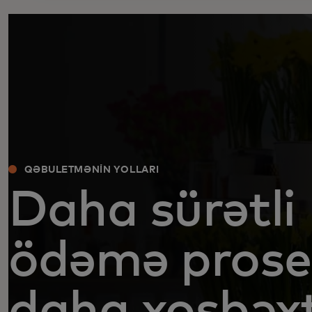
QƏBULETMƏNIN YOLLARI
Daha sürətli
ödəmə proses
daha xoşbəx