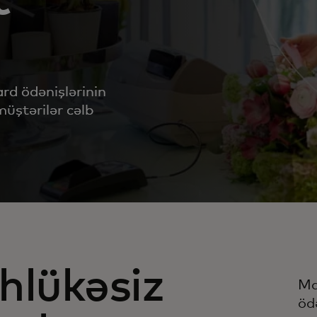
ard ödənişlərinin
üştərilər cəlb
hlükəsiz
Ma
öd