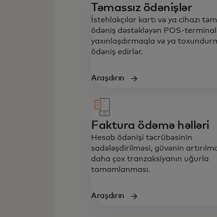
Təmassız ödənişlər
İstehlakçılar kartı və ya cihazı tə
ödəniş dəstəkləyən POS-termina
yaxınlaşdırmaqla və ya toxundur
ödəniş edirlər.
Araşdırın
Faktura ödəmə həlləri
Hesab ödənişi təcrübəsinin
sadələşdirilməsi, güvənin artırılma
daha çox tranzaksiyanın uğurla
tamamlanması.
Araşdırın