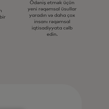
Ödəniş etmək üçün
yeni rəqəmsal üsullar
n
yaradın və daha çox
bir
insanı rəqəmsal
iqtisadiyyata cəlb
edin.