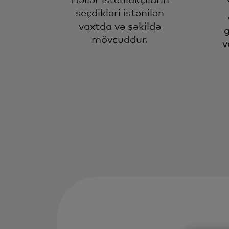
Həllər istehlakçıların
seçdikləri istənilən
vaxtda və şəkildə
g
mövcuddur.
v