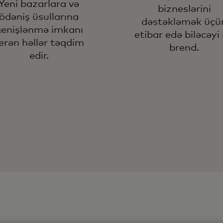
Yeni bazarlara və
bizneslərini
ödəniş üsullarına
dəstəkləmək üçü
enişlənmə imkanı
etibar edə biləcəyi 
erən həllər təqdim
brend.
edir.