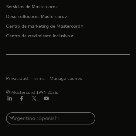
se abre en una pestaña nueva
Servicios de Mastercard
se abre en una pestaña nueva
Desarrolladores Mastercard
se abre en una pestaña nu
Centro de marketing de Mastercard
se abre en una pestaña nueva
Centro de crecimiento inclusivo
Privacidad
Terms
Manage cookies
© Mastercard 1994-2026.
LinkedIn
Facebook
Twitter/X
YouTube
Select
a
country