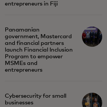
entrepreneurs in Fiji
se abre en una pestaña nueva
Panamanian
government, Mastercard
and financial partners
launch Financial Inclusion
Program to empower
MSMEs and
entrepreneurs
se abre en una pestaña nueva
Cybersecurity for small
businesses