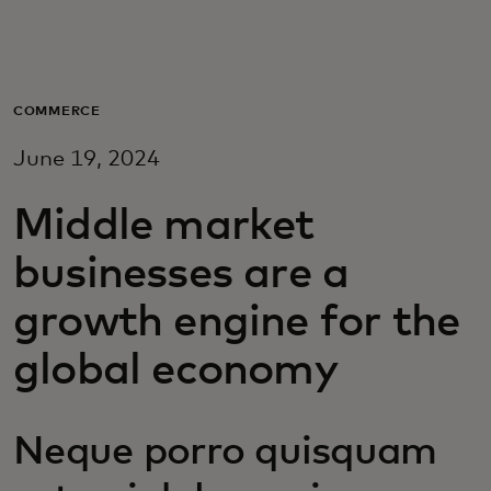
Para vos
Para empresas
COMMERCE
June 19, 2024
Para el mundo
Middle market
Para innovadores
businesses are a
growth engine for the
Noticias y tendencias
global economy
Neque porro quisquam