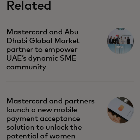
Related
se abre en una pestaña nueva
Mastercard and Abu
Dhabi Global Market
partner to empower
UAE’s dynamic SME
community
se abre en una pestaña nueva
Mastercard and partners
launch a new mobile
payment acceptance
solution to unlock the
potential of women