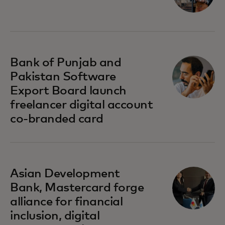
se abre en una pestaña nueva
Bank of Punjab and
Pakistan Software
Export Board launch
freelancer digital account
co-branded card
se abre en una pestaña nueva
Asian Development
Bank, Mastercard forge
alliance for financial
inclusion, digital