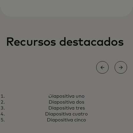
Recursos destacados
LINKEDIN
Diapositiva uno
Mantenete al día con nuestras
se abre en una pestaña nueva
Seguinos
Diapositiva dos
últimas noticias, eventos y
Diapositiva tres
anuncios.
Diapositiva cuatro
Diapositiva cinco