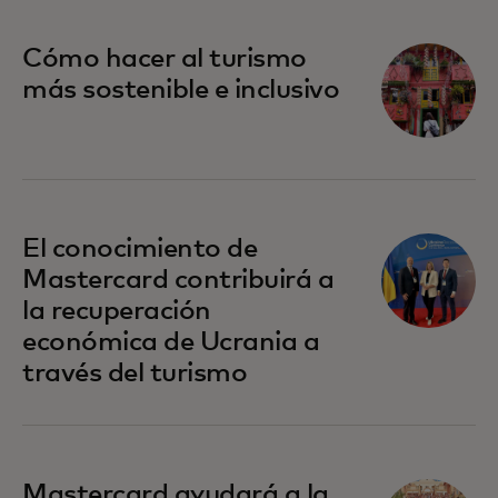
se abre en una pestaña nueva
Cómo hacer al turismo
más sostenible e inclusivo
El conocimiento de
Mastercard contribuirá a
la recuperación
económica de Ucrania a
través del turismo
se abre en una pestaña nueva
Mastercard ayudará a la