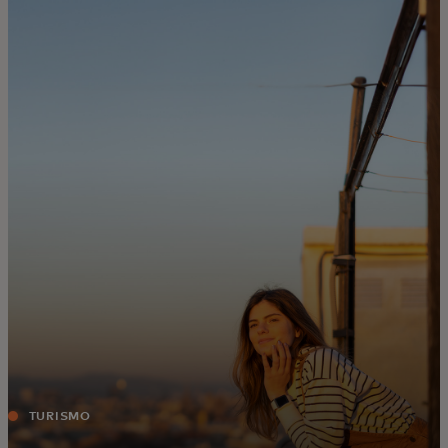
Para vos
Para empresas
Para el mundo
Para innovadores
Noticias y tendencias
TURISMO