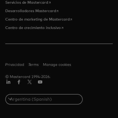
se abre en una pestaña nueva
Servicios de Mastercard
se abre en una pestaña nueva
Desarrolladores Mastercard
se abre en una pestaña nu
Centro de marketing de Mastercard
se abre en una pestaña nueva
Centro de crecimiento inclusivo
Privacidad
Terms
Manage cookies
© Mastercard 1994-2026.
LinkedIn
Facebook
Twitter/X
YouTube
Select
a
country