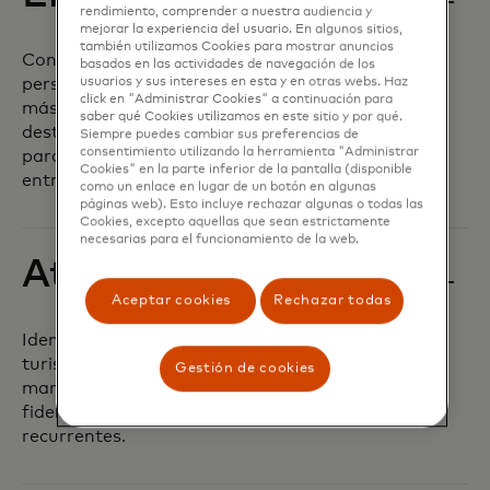
rendimiento, comprender a nuestra audiencia y
mejorar la experiencia del usuario. En algunos sitios,
también utilizamos Cookies para mostrar anuncios
Con investigación patentada, datos y
basados ​​en las actividades de navegación de los
usuarios y sus intereses en esta y en otras webs. Haz
perspectivas, obtené una comprensión
click en "Administrar Cookies" a continuación para
más profunda de los flujos turísticos de tu
saber qué Cookies utilizamos en este sitio y por qué.
destino y las preferencias de los viajeros
Siempre puedes cambiar sus preferencias de
consentimiento utilizando la herramienta "Administrar
para dirigirte mejor a los mercados
Cookies" en la parte inferior de la pantalla (disponible
entrantes.
como un enlace en lugar de un botón en algunas
páginas web). Esto incluye rechazar algunas o todas las
Cookies, excepto aquellas que sean estrictamente
necesarias para el funcionamiento de la web.
Atraé y escalá
Aceptar cookies
Rechazar todas
Identificá, segmentá, inspirá y atraé a
turistas objetivo con campañas de
Gestión de cookies
marketing integrales y programas de
fidelización que fomenten las visitas
recurrentes.