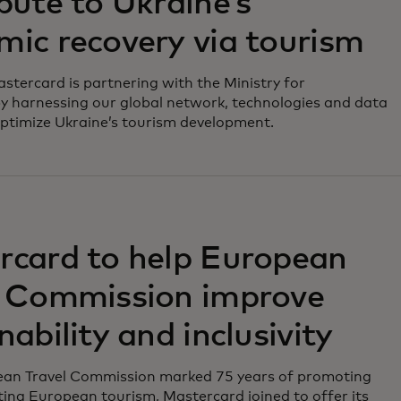
bute to Ukraine’s
ic recovery via tourism
tercard is partnering with the Ministry for
y harnessing our global network, technologies and data
optimize Ukraine’s tourism development.
na pestaña nueva
rcard to help European
l Commission improve
nability and inclusivity
ean Travel Commission marked 75 years of promoting
ing European tourism, Mastercard joined to offer its