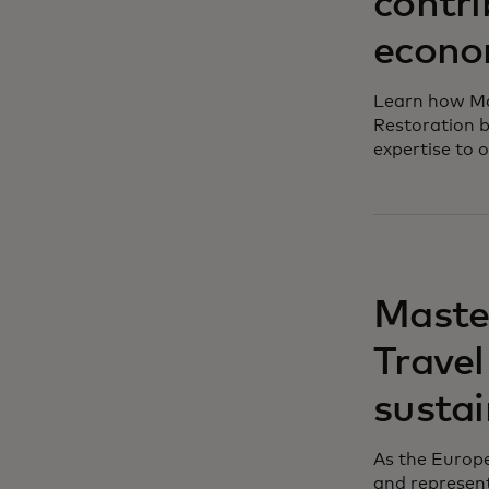
contri
econom
Learn how Mas
Restoration b
expertise to 
se abre en u
Maste
Trave
sustai
As the Europ
and represent