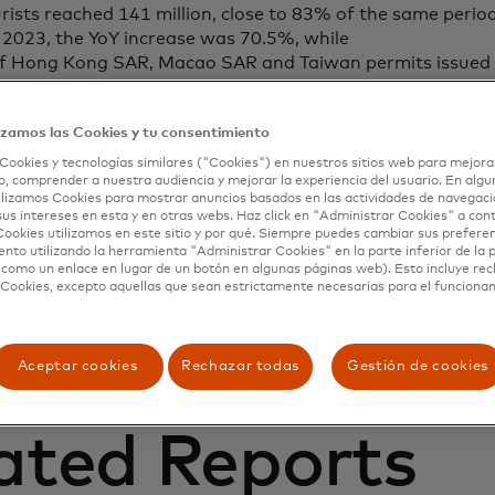
ists reached 141 million, close to 83% of the same period
2023, the YoY increase was 70.5%, while
f Hong Kong SAR, Macao SAR and Taiwan permits issued
andemic levels 1, showing significant recovery momentu
inations. During New Year Holiday in 2024, the average da
izamos las Cookies y tu consentimiento
 total volume has recovered to the
same period in 2019, which is undoubtedly an important sig
Cookies y tecnologías similares ("Cookies") en nuestros sitios web para mejora
, comprender a nuestra audiencia y mejorar la experiencia del usuario. En algun
fidence in Chinese Mainland’s cross-border travel market
lizamos Cookies para mostrar anuncios basados ​​en las actividades de navegaci
sus intereses en esta y en otras webs. Haz click en "Administrar Cookies" a con
ookies utilizamos en este sitio y por qué. Siempre puedes cambiar sus prefere
nto utilizando la herramienta "Administrar Cookies" en la parte inferior de la 
 como un enlace en lugar de un botón en algunas páginas web). Esto incluye re
 Cookies, excepto aquellas que sean estrictamente necesarias para el funciona
Aceptar cookies
Rechazar todas
Gestión de cookies
ated Reports