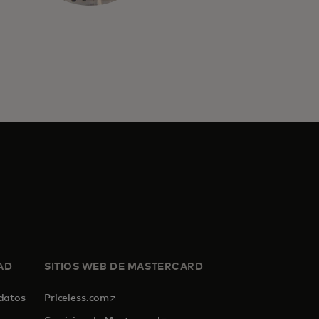
AD
SITIOS WEB DE MASTERCARD
se abre en una pestaña nueva
 datos
Priceless.com