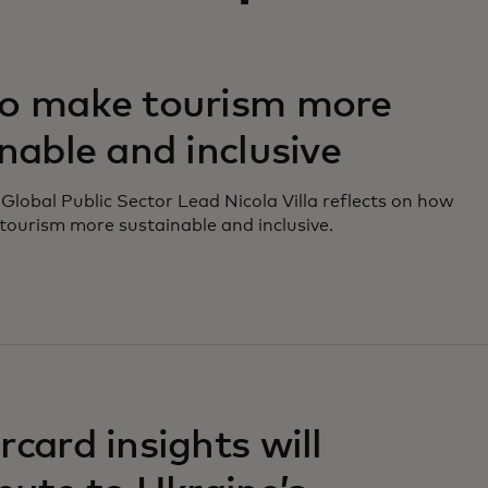
na pestaña nueva
o make tourism more
nable and inclusive
Global Public Sector Lead Nicola Villa reflects on how
ourism more sustainable and inclusive.
na pestaña nueva
card insights will