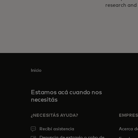
research and 
Inicio
Estamos acá cuando nos
necesitás
¿NECESITÁS AYUDA?
EMPRE
Recibí asistencia
Acerca 
Denuncia de extravío o robo de