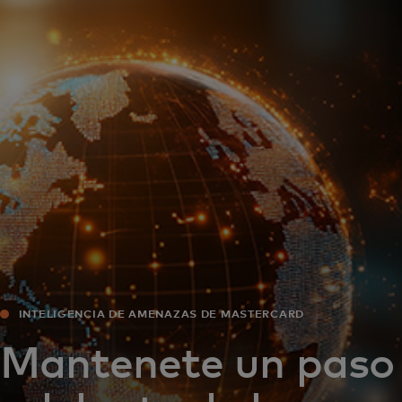
Para vos
Para empresas
Para el mundo
Para innovadores
Noticias y tendencias
INTELIGENCIA DE AMENAZAS DE MASTERCARD
Mantenete un paso