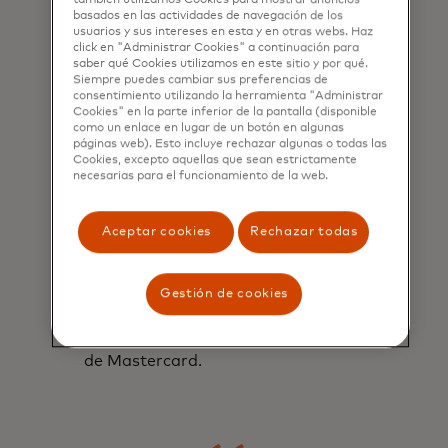
basados ​​en las actividades de navegación de los
usuarios y sus intereses en esta y en otras webs. Haz
click en "Administrar Cookies" a continuación para
saber qué Cookies utilizamos en este sitio y por qué.
Siempre puedes cambiar sus preferencias de
consentimiento utilizando la herramienta "Administrar
Cookies" en la parte inferior de la pantalla (disponible
como un enlace en lugar de un botón en algunas
Mejorá la postura de
páginas web). Esto incluye rechazar algunas o todas las
seguridad con una
Cookies, excepto aquellas que sean estrictamente
necesarias para el funcionamiento de la web.
respuesta dirigida a las
amenazas
Aceptar cookies
Rechazar todas
Adaptá las defensas contra las
tácticas de amenaza en evolución y
Gestión de cookies
minimizá el impacto del fraude a
través de los conocimientos de la
red global y la experiencia en fraude
de Mastercard.