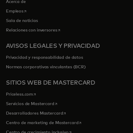
Acerca de
se abre en una pestaña nueva
Empleos
Sala de noticias
se abre en una pestaña nueva
Relaciones con inversores
AVISOS LEGALES Y PRIVACIDAD
Privacidad y responsabilidad de datos
Normas corporativas vinculantes (BCR)
SITIOS WEB DE MASTERCARD
se abre en una pestaña nueva
Priceless.com
se abre en una pestaña nueva
Servicios de Mastercard
se abre en una pestaña nueva
Desarrolladores Mastercard
se abre en una pestaña nu
Centro de marketing de Mastercard
se abre en una pestaña nueva
Centro de crecimiento inclusivo