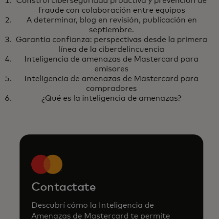
Construí ciberseguridad proactiva y prevención de
Construí ciberseguridad
Más información
fraude con colaboración entre equipos
proactiva y prevención de
A determinar, blog en revisión, publicación en
fraude con colaboración entre
septiembre.
Garantía confianza: perspectivas desde la primera
equipos
línea de la ciberdelincuencia
Inteligencia de amenazas de Mastercard para
emisores
Inteligencia de amenazas de Mastercard para
compradores
¿Qué es la inteligencia de amenazas?
Contactate
Descubrí cómo la Inteligencia de
Amenazas de Mastercard te permite