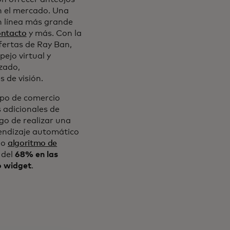
n el mercado. Una
n línea más grande
ontacto
y más. Con la
ofertas de Ray Ban,
pejo virtual y
izado,
 de visión.
uipo de comercio
 adicionales de
go de realizar una
endizaje automático
do
algoritmo de
 del
68% en las
o widget
.