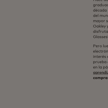
graduad
década 
del mun
mayor se
Oakley y
disfruta
Glasses
Pero lue
electró
interés
prueba 
en la p
aprendi
compras