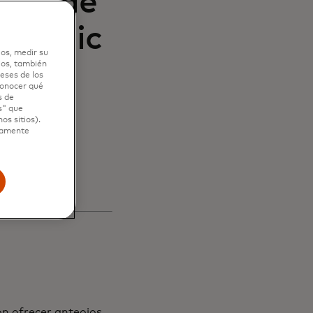
ivel de
Dynamic
los, medir su
 las
ios, también
eses de los
 conocer qué
s de
tes y
s" que
os sitios).
ctamente
n ofrecer anteojos