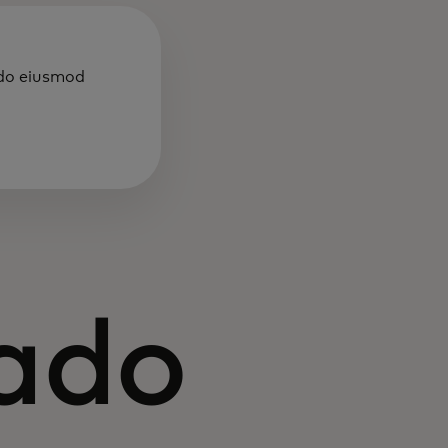
 do eiusmod
ado