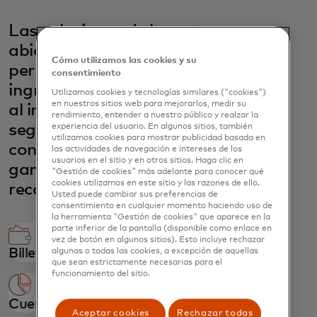
Las soluciones de banca
abierta de Mastercard
Cómo utilizamos las cookies y su
permiten a sus clientes
consentimiento
ingresar fondos en su cuenta
Utilizamos cookies y tecnologías similares ("cookies")
en nuestros sitios web para mejorarlos, medir su
al instante, en cuestión de
rendimiento, entender a nuestro público y realzar la
segundos, con un servicio de
experiencia del usuario. En algunos sitios, también
utilizamos cookies para mostrar publicidad basada en
confianza, para una amplia
las actividades de navegación e intereses de los
usuarios en el sitio y en otros sitios. Haga clic en
gama de casos de uso de
"Gestión de cookies" más adelante para conocer qué
cookies utilizamos en este sitio y las razones de ello.
recargas:
Usted puede cambiar sus preferencias de
consentimiento en cualquier momento haciendo uso de
la herramienta "Gestión de cookies" que aparece en la
parte inferior de la pantalla (disponible como enlace en
vez de botón en algunos sitios). Esto incluye rechazar
Billetera digital
algunas o todas las cookies, a excepción de aquellas
que sean estrictamente necesarias para el
funcionamiento del sitio.
Cuenta de inversión
Aceptar cookies
Rechazar todas