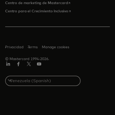
se abre en una pestaña nu
Centro de marketing de Mastercard
se abre en una pestaña nu
Centro para el Crecimiento Inclusivo
Privacidad
Terms
Manage cookies
© Mastercard 1994-2026.
LinkedIn
Facebook
Twitter/X
YouTube
Select
a
country