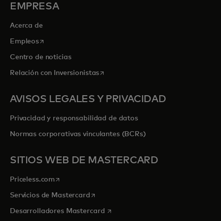
EMPRESA
Acerca de
se abre en una pestaña nueva
Empleos
Centro de noticias
se abre en una pestaña nueva
Relación con Inversionistas
AVISOS LEGALES Y PRIVACIDAD
Privacidad y responsabilidad de datos
Normas corporativas vinculantes (BCRs)
SITIOS WEB DE MASTERCARD
se abre en una pestaña nueva
Priceless.com
se abre en una pestaña nueva
Servicios de Mastercard
se abre en una pestaña nueva
Desarrolladores Mastercard