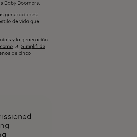
 los Baby Boomers.
as generaciones:
stilo de vida que
nials y la generación
se abre en una pestaña nueva
n como
Simplifi de
enos de cinco