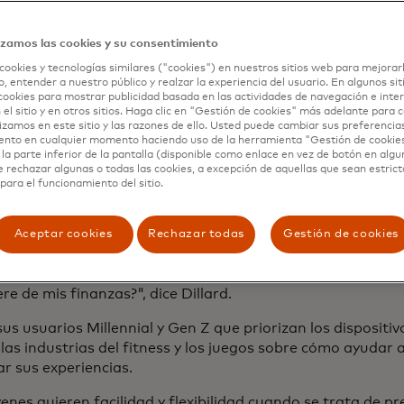
 tiempo real, mientras personalizan la aparienci
 aplicación".
izamos las cookies y su consentimiento
en’s vice president of product management.
cookies y tecnologías similares ("cookies") en nuestros sitios web para mejorar
, entender a nuestro público y realzar la experiencia del usuario. En algunos sit
cookies para mostrar publicidad basada en las actividades de navegación e inter
 el sitio y en otros sitios. Haga clic en "Gestión de cookies" más adelante para
lizamos en este sitio y las razones de ello. Usted puede cambiar sus preferencia
ento en cualquier momento haciendo uso de la herramienta "Gestión de cookie
la parte inferior de la pantalla (disponible como enlace en vez de botón en algun
ca que brinda a los usuarios una visión general de sus fin
e rechazar algunas o todas las cookies, a excepción de aquellas que sean estri
 un seguimiento de su dinero, establecer planes de gastos,
para el funcionamiento del sitio.
ia fondos para días lluviosos.
n hacer lo mismo básicamente a través de las generacione
Aceptar cookies
Rechazar todas
Gestión de cookies
 facturas con el hecho de que necesito ahorrar para la ju
i dinero en cosas que realmente me importan, o cómo me 
re de mis finanzas?", dice Dillard.
us usuarios Millennial y Gen Z que priorizan los dispositi
las industrias del fitness y los juegos sobre cómo ayudar a
zar sus experiencias.
enes quieren facilidad y flexibilidad cuando se trata de pr