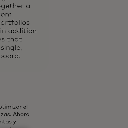
timizar el
nzas. Ahora
entas y