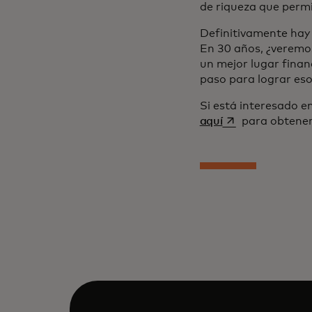
de riqueza que permi
Definitivamente hay 
En 30 años, ¿veremo
un mejor lugar finan
paso para lograr eso
Si está interesado 
se abre en una p
aquí
para obtener