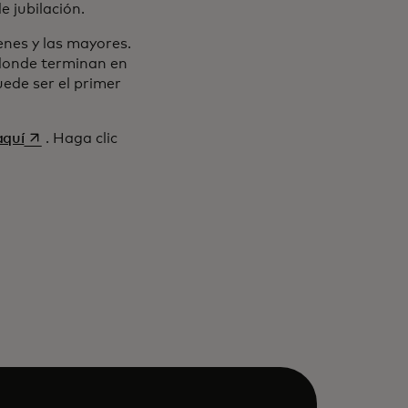
e jubilación.
nes y las mayores.
 donde terminan en
ede ser el primer
se abre en una pestaña nueva
aquí
. Haga clic